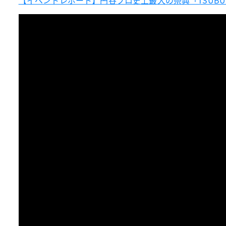
【イベントレポート】円谷プロ史上最大の祭典「TSUBURAYA