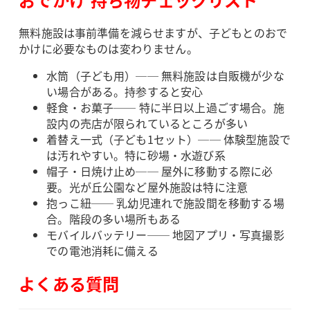
無料施設は事前準備を減らせますが、子どもとのおで
かけに必要なものは変わりません。
水筒（子ども用）── 無料施設は自販機が少な
い場合がある。持参すると安心
軽食・お菓子── 特に半日以上過ごす場合。施
設内の売店が限られているところが多い
着替え一式（子ども1セット）── 体験型施設で
は汚れやすい。特に砂場・水遊び系
帽子・日焼け止め── 屋外に移動する際に必
要。光が丘公園など屋外施設は特に注意
抱っこ紐── 乳幼児連れで施設間を移動する場
合。階段の多い場所もある
モバイルバッテリー── 地図アプリ・写真撮影
での電池消耗に備える
よくある質問