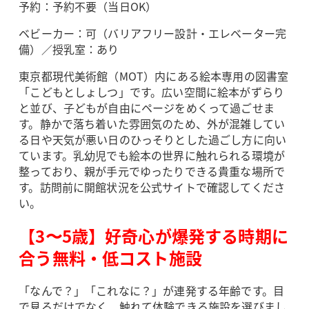
予約：予約不要（当日OK）
ベビーカー：可（バリアフリー設計・エレベーター完
備）／授乳室：あり
東京都現代美術館（MOT）内にある絵本専用の図書室
「こどもとしょしつ」です。広い空間に絵本がずらり
と並び、子どもが自由にページをめくって過ごせま
す。静かで落ち着いた雰囲気のため、外が混雑してい
る日や天気が悪い日のひっそりとした過ごし方に向い
ています。乳幼児でも絵本の世界に触れられる環境が
整っており、親が手元でゆったりできる貴重な場所で
す。訪問前に開館状況を公式サイトで確認してくださ
い。
【3〜5歳】好奇心が爆発する時期に
合う無料・低コスト施設
「なんで？」「これなに？」が連発する年齢です。目
で見るだけでなく、触れて体験できる施設を選びまし