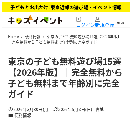
メ
子どもとお出かけ!東京近郊の遊び場・イベント情報
イ
ン
ログイン
新規登録
MENU
コ
ン
Home
便利情報
東京の子ども無料遊び場15選【2026年版】
テ
｜完全無料から子ども無料まで年齢別に完全ガイド
ン
ツ
東京の子ども無料遊び場15選
へ
移
【2026年版】｜完全無料から
動
子ども無料まで年齢別に完全
ガイド
2026年3月30日(月)
2026年5月3日(日)
宮地
投稿日
更新日
著
カテゴリー
便利情報
者