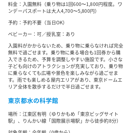
料金：入園無料（乗り物は1回600〜1,800円程度。ワ
ンデーパスポートは大人4,700〜5,800円）
予約：予約不要（当日OK）
ベビーカー：可／授乳室：あり
入園料がかからないため、乗り物に乗らなければ完全
無料で過ごせます。乗り物に乗る場合も1回券から購
入できるため、予算を調整しやすい施設です。小さな
子ども向けのアトラクションが充実しており、乗り物
に乗らなくても広場や景色を楽しみながら過ごせま
す。雨でも楽しめる屋内エリアがあり、東京ドームエ
リア全体を散歩するだけで半日過ごせます。
東京都水の科学館
場所：江東区有明（ゆりかもめ「東京ビッグサイト
駅」、りんかい線「国際展示場駅」から徒歩約8分）
対象年齢：全年齢（0歳から）