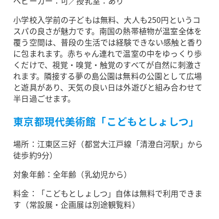
ベビーカー：可／授乳室：あり
小学校入学前の子どもは無料、大人も250円というコ
スパの良さが魅力です。南国の熱帯植物が温室全体を
覆う空間は、普段の生活では経験できない感触と香り
に包まれます。赤ちゃん連れで温室の中をゆっくり歩
くだけで、視覚・嗅覚・触覚のすべてが自然に刺激さ
れます。隣接する夢の島公園は無料の公園として広場
と遊具があり、天気の良い日は外遊びと組み合わせて
半日過ごせます。
東京都現代美術館「こどもとしょしつ」
場所：江東区三好（都営大江戸線「清澄白河駅」から
徒歩約9分）
対象年齢：全年齢（乳幼児から）
料金：「こどもとしょしつ」自体は無料で利用できま
す（常設展・企画展は別途観覧料）