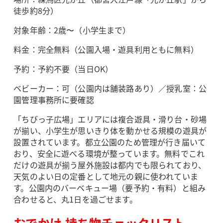
徒歩約8分）
対象年齢：2歳〜（小学生まで）
料金：完全無料（公園入場・遊具利用ともに無料）
予約：予約不要（当日OK）
ベビーカー：可（公園内は舗装路あり）／授乳室：公
園管理事務所に要確認
「ちびっ子広場」エリアには複合遊具・滑り台・砂場
が揃い、小学生が思いきり体を動かせる規模の遊具が
設置されています。都立公園のため管理が行き届いて
おり、安全に遊べる環境が整っています。無料でこれ
だけの遊具が揃う屋外施設は都内でも限られており、
天気のよい日の定番として地元の親に使われていま
す。公園内のバーベキュー場（要予約・有料）と組み
合わせると、丸1日を過ごせます。
おでかけ 持ち物チェックリスト