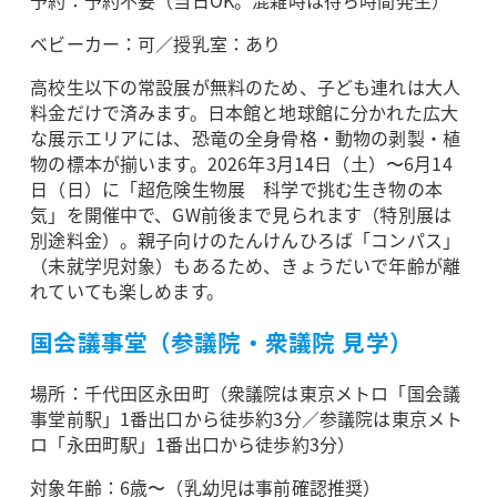
ベビーカー：可／授乳室：あり
高校生以下の常設展が無料のため、子ども連れは大人
料金だけで済みます。日本館と地球館に分かれた広大
な展示エリアには、恐竜の全身骨格・動物の剥製・植
物の標本が揃います。2026年3月14日（土）〜6月14
日（日）に「超危険生物展 科学で挑む生き物の本
気」を開催中で、GW前後まで見られます（特別展は
別途料金）。親子向けのたんけんひろば「コンパス」
（未就学児対象）もあるため、きょうだいで年齢が離
れていても楽しめます。
国会議事堂（参議院・衆議院 見学）
場所：千代田区永田町（衆議院は東京メトロ「国会議
事堂前駅」1番出口から徒歩約3分／参議院は東京メト
ロ「永田町駅」1番出口から徒歩約3分）
対象年齢：6歳〜（乳幼児は事前確認推奨）