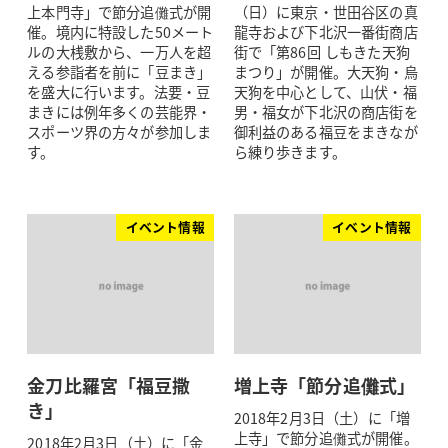
上本門寺」で節分追儺式が開
（日）に東京・世田谷区の真
催。境内に特設した50メート
龍寺および下北沢一番街商店
ルの大桟敷から、一万人を超
街で「第86回 しもきた天狗
える参詣者を前に「豆まき」
まつり」が開催。大天狗・烏
を盛大に行います。法要・豆
天狗を中心として、山伏・福
まきには例年多くの芸能界・
男・福女が下北沢の商店街を
スポーツ界の方々が参加しま
御利益のある福豆をまきなが
す。
ら練り歩きます。
イベント情報
イベント情報
金刀比羅宮「福豆撒
増上寺「節分追儺式」
き」
2018年2月3日（土）に「増
上寺」で節分追儺式が開催。
2018年2月3日（土）に「金