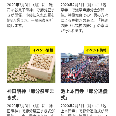
2020年2月3日（月）に「雑
2020年2月3日（月）に「浅
司ヶ谷鬼子母神」で節分豆ま
草寺」で浅草寺節分会が開
きが開催。小袋に入れた豆を
催。特設舞台での年男の方々
約3万袋まき、一陽来復を祈
による豆撒きのあと、「福聚
願します。
の舞（七福神の舞）」の奉演
が行われます。
イベント情報
イベント情報
神田明神「節分祭豆ま
池上本門寺「節分追儺
き式」
式」
2020年2月3日（月）に「神
2020年2月3日（月）に「池
田明神」で節分祭豆まき式が
上本門寺」で節分追儺式が開