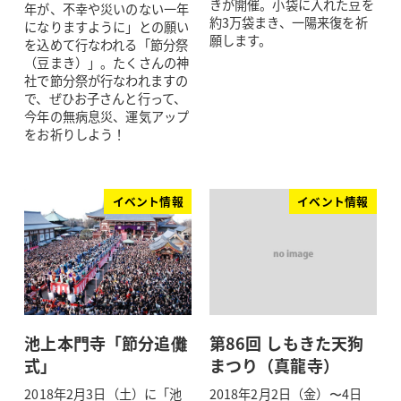
きが開催。小袋に入れた豆を
年が、不幸や災いのない一年
約3万袋まき、一陽来復を祈
になりますように」との願い
願します。
を込めて行なわれる「節分祭
（豆まき）」。たくさんの神
社で節分祭が行なわれますの
で、ぜひお子さんと行って、
今年の無病息災、運気アップ
をお祈りしよう！
イベント情報
イベント情報
池上本門寺「節分追儺
第86回 しもきた天狗
式」
まつり（真龍寺）
2018年2月3日（土）に「池
2018年2月2日（金）〜4日