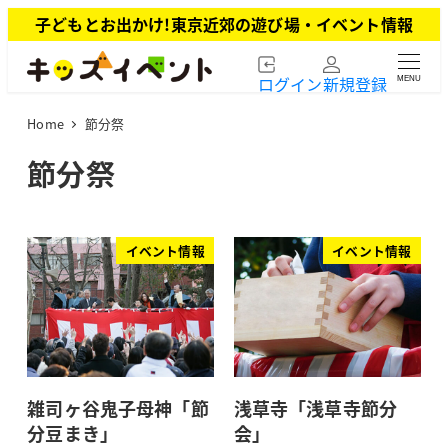
メ
子どもとお出かけ!東京近郊の遊び場・イベント情報
イ
ン
ログイン
新規登録
MENU
コ
ン
Home
節分祭
テ
ン
節分祭
ツ
へ
移
動
イベント情報
イベント情報
雑司ヶ谷鬼子母神「節
浅草寺「浅草寺節分
分豆まき」
会」