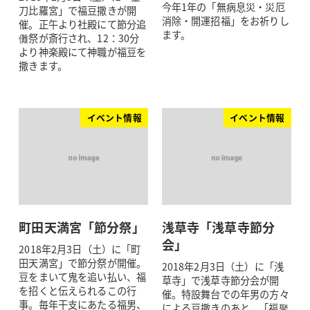
今年1年の「無病息災・災厄
刀比羅宮」で福豆撒きが開
消除・開運招福」をお祈りし
催。正午より社殿にて節分追
ます。
儺祭が斎行され、12：30分
より神楽殿にて神職が福豆を
撒きます。
イベント情報
イベント情報
町田天満宮「節分祭」
浅草寺「浅草寺節分
会」
2018年2月3日（土）に「町
田天満宮」で節分祭が開催。
2018年2月3日（土）に「浅
豆をまいて鬼を追い払い、福
草寺」で浅草寺節分会が開
を招くと伝えられるこの行
催。特設舞台での年男の方々
事。毎年干支にあたる福男、
による豆撒きのあと、「福聚