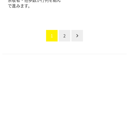
で進みます。
投
1
2
稿
の
ペー
ジ
送
り