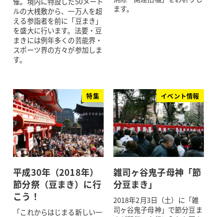
催。境内に特設した50メート
ます。
ルの大桟敷から、一万人を超
える参詣者を前に「豆まき」
を盛大に行います。法要・豆
まきには例年多くの芸能界・
スポーツ界の方々が参加しま
す。
特集
イベント情報
平成30年（2018年）
雑司ヶ谷鬼子母神「節
節分祭（豆まき）に行
分豆まき」
こう！
2018年2月3日（土）に「雑
司ヶ谷鬼子母神」で節分豆ま
「これからはじまる新しい一