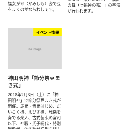
福女が裃（かみしも）姿で豆
の舞（七福神の舞）」の奉演
をまくのがならわしです。
が行われます。
イベント情報
神田明神「節分祭豆ま
き式」
2018年2月3日（土）に「神
田明神」で節分祭豆まき式が
開催。赤鬼・青鬼はじめ、だ
いこく様、えびす様、雅楽を
奏でる楽人、古式装束の宮司
以下、神職・氏子総代・特別
崇敬者・他多数が行列を組ん