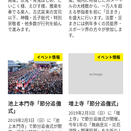
開催。赤鬼・青鬼はじめ、だ
催。境内に特設した50メート
いこく様、えびす様、雅楽を
ルの大桟敷から、一万人を超
奏でる楽人、古式装束の宮司
える参詣者を前に「豆まき」
以下、神職・氏子総代・特別
を盛大に行います。法要・豆
崇敬者・他多数が行列を組ん
まきには例年多くの芸能界・
で進みます。
スポーツ界の方々が参加しま
す。
イベント情報
イベント情報
池上本門寺「節分追儺
増上寺「節分追儺式」
式」
2019年2月3日（日）に「増
上寺」で節分追儺式が開催。
2019年2月3日（日）に「池
今年1年の「無病息災・災厄
上本門寺」で節分追儺式が開
消除・開運招福」をお祈りし