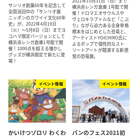
2021年10月31日（日）まで
サンリオ創業60年を記念して
横浜赤レンガ倉庫 1号館で開
全国巡回中の「サンリオ展
催！ドロマエオサウルスや
ニッポンのカワイイ文化60年
ヴェロキラプトルなど「こぶ
史」が、2022年4月19日
り」ながら迫力ある全身骨格
（火）〜5月8日（日）までヨ
標本をはじめとした恐竜と、
コハマ限定バージョンとして
アーティストYOICHIRO氏に
横浜赤レンガ倉庫1号館で開
よるポップで個性的なスト
催！1000点を超える懐かし
リートアートが競演する新感
グッズが横浜限定で新たに登
覚の恐竜展。
場！
イベント情報
イベント情報
かいけつゾロリ わくわ
パンのフェス2021初