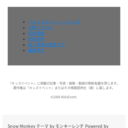
『キッズイベント』について
お問い合わせ
広告掲載
利用規約
個人情報の取扱方針
媒体資料
『キッズイベント』に掲載の記事・写真・画像・動画の無断転載を禁じます。
著作権は『キッズイベント』またはその情報提供社（者）に属します。
©2006 KidsEvent.
Snow Monkey
テーマ by
モンキーレンチ
Powered by