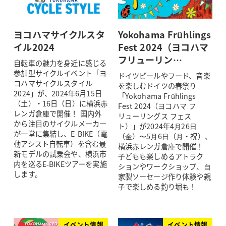
ヨコハマサイクルスタ
Yokohama Frühlings
イル2024
Fest 2024（ヨコハマ
フリューリン…
自転車の魅力を身近に感じる
参加型サイクルイベント「ヨ
ドイツビールやフード、音楽
コハマサイクルスタイル
を楽しむドイツの春祭り
2024」が、2024年6月15日
「Yokohama Frühlings
（土）・16日（日）に横浜赤
Fest 2024（ヨコハマ フ
レンガ倉庫で開催！ 国内外
リューリングス フェス
から注目のサイクルメーカー
ト）」が2024年4⽉26⽇
が一堂に集結し、E-BIKE（電
（⾦）〜5⽉6⽇（⽉・祝）、
動アシスト自転車）を含む最
横浜⾚レンガ倉庫で開催！
新モデルの試乗会や、横浜市
⼦どもも楽しめるアトラク
内を巡るE-BIKEツアーを実施
ションやワークショップ、⾃
します。
家製ソーセージ作り体験や親
⼦で楽しめる釣り堀も！
イベント情報
イベント情報