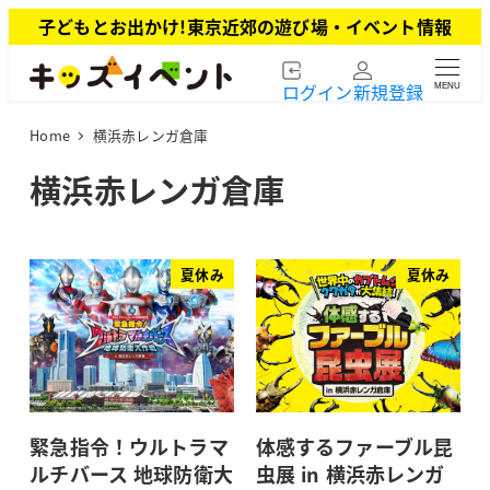
メ
子どもとお出かけ!東京近郊の遊び場・イベント情報
イ
ン
ログイン
新規登録
MENU
コ
ン
Home
横浜赤レンガ倉庫
テ
ン
横浜赤レンガ倉庫
ツ
へ
移
動
夏休み
夏休み
緊急指令！ウルトラマ
体感するファーブル昆
ルチバース 地球防衛大
虫展 in 横浜赤レンガ