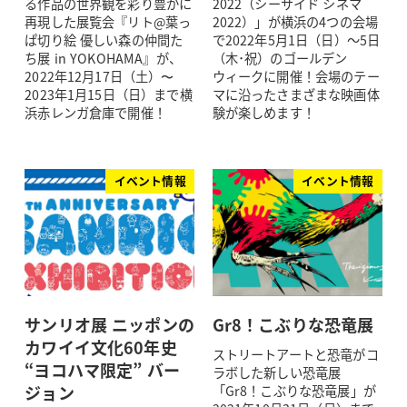
る作品の世界観を彩り豊かに
2022（シーサイド シネマ
再現した展覧会『リト@葉っ
2022）」が横浜の4つの会場
ぱ切り絵 優しい森の仲間た
で2022年5月1日（日）～5日
ち展 in YOKOHAMA』が、
（木･祝）のゴールデン
2022年12月17日（土）〜
ウィークに開催！会場のテー
2023年1月15日（日）まで横
マに沿ったさまざまな映画体
浜赤レンガ倉庫で開催！
験が楽しめます！
イベント情報
イベント情報
サンリオ展 ニッポンの
Gr8！こぶりな恐竜展
カワイイ文化60年史
ストリートアートと恐竜がコ
“ヨコハマ限定” バー
ラボした新しい恐竜展
ジョン
「Gr8！こぶりな恐竜展」が