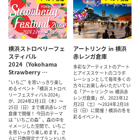
横浜ストロベリーフェ
アートリンク in 横浜
スティバル
赤レンガ倉庫
2024（Yokohama
多彩なアーティストのアート
Strawberry …
とアイススケートのコラボ
レーションとして毎年多くの
“いちご” を思いっきり楽し
方々にお楽しみいただいてい
めるイベント「横浜ストロベ
る「アートリンク in 横浜赤
リーフェスティバル2024」
レンガ倉庫」が、2023年12
が、2024年2月1日（木）〜
月2日（土）～2024年2月18
25日（日）まで横浜赤レンガ
日（日）に開催！横浜の冬を
倉庫で開催！ 今回のテーマ
彩るイベント。
は “いちごの森” 。森の中を
イメージした空間で、いちご
を思いっきり楽しめます。さ
らに日数限定でブランドいち