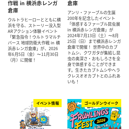
作戦 in 横浜赤レンガ
倉庫
倉庫
アンリ・ファーブルの生誕
200年を記念したイベント
ウルトラヒーローとともに横
「体感するファーブル昆虫展
浜を守る、ストーリー没入型
in 横浜赤レンガ倉庫」が
ARアクション体験イベント
2024年7月13日（土）〜8月
「緊急指令！ウルトラマルチ
25日（日）まで横浜赤レンガ
バース 地球防衛大作戦 in 横
倉庫で開催！ 世界中のカブ
浜赤レンガ倉庫」が、2026
トムシ、クワガタが集結し昆
年6月5日（金）〜11月30日
虫の奥深さ・おもしろさを全
（月）に開催！
身で体感することができま
す。生きたカブトムシやヘラ
クレスオオカブトとのふれあ
いも！
イベント情報
ゴールデンウイーク