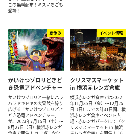
ごの無料配布！ミスいちごも
登場！
夏休み
イベント情報
かいけつゾロリどきど
クリスマスマーケット
き恐竜アドベンチャー
in 横浜赤レンガ倉庫
かいけつゾロリと一緒にハラ
横浜赤レンガ倉庫では2022
ハラドキドキの大冒険を繰り
年11月25日（金）〜12月25
広げる「かいけつゾロリどき
日（日）までの計31日間、横
どき恐竜アドベンチャー」
浜赤レンガ倉庫イベント広
が、2023年7月15日（土）〜
場・赤レンガパークにて『ク
8月27日（日）横浜赤レンガ
リスマスマーケット in 横浜
倉庫で開催！ さまざまな化
赤レンガ倉庫』を開催！ 10