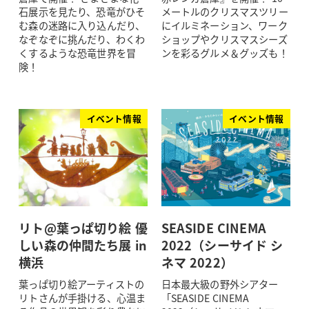
石展示を見たり、恐竜がひそ
メートルのクリスマスツリー
む森の迷路に入り込んだり、
にイルミネーション、ワーク
なぞなぞに挑んだり、わくわ
ショップやクリスマスシーズ
くするような恐竜世界を冒
ンを彩るグルメ＆グッズも！
険！
イベント情報
イベント情報
リト@葉っぱ切り絵 優
SEASIDE CINEMA
しい森の仲間たち展 in
2022（シーサイド シ
横浜
ネマ 2022）
葉っぱ切り絵アーティストの
日本最大級の野外シアター
リトさんが手掛ける、心温ま
「SEASIDE CINEMA