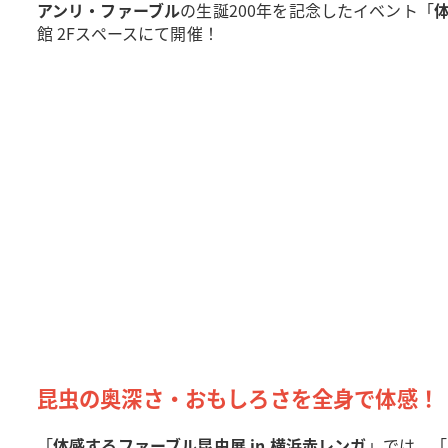
アンリ・ファーブル
の生誕200年を記念したイベント「
館 2Fスペースにて開催！
昆虫の奥深さ・おもしろさを全身で体感！
「
体感するファーブル昆虫展 in 横浜赤レンガ
」では、「