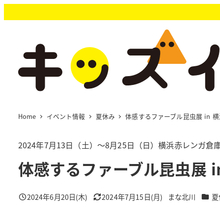
メ
イ
ン
コ
ン
テ
ン
ツ
へ
移
Home
イベント情報
夏休み
体感するファーブル昆虫展 in 
動
2024年7月13日（土）～8月25日（日）横浜赤レンガ倉
体感するファーブル昆虫展 i
カテ
2024年6月20日(木)
2024年7月15日(月)
まな北川
夏
投稿日
更新日
著
者