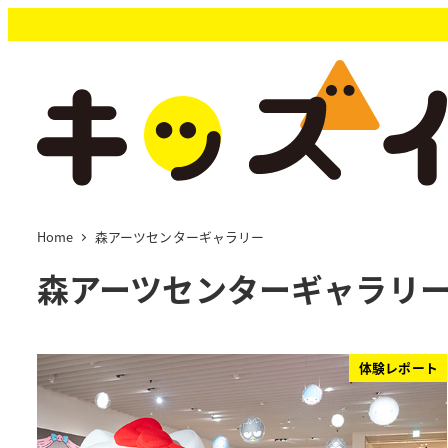
メ
イ
ン
コ
ン
テ
ン
ツ
へ
移
Home
森アーツセンターギャラリー
動
森アーツセンターギャラリ
体験レポート