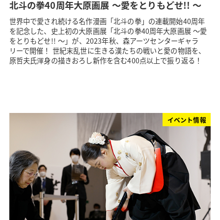
北斗の拳40周年大原画展 ～愛をとりもどせ!! ～
世界中で愛され続ける名作漫画「北斗の拳」の連載開始40周年
を記念した、史上初の大原画展「北斗の拳40周年大原画展 ～愛
をとりもどせ!! ～」が、2023年秋、森アーツセンターギャラ
リーで開催！ 世紀末乱世に生きる漢たちの戦いと愛の物語を、
原哲夫氏渾身の描きおろし新作を含む400点以上で振り返る！
イベント情報