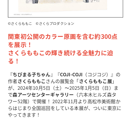
©さくらももこ ©さくらプロダクション
関東初公開のカラー原画を含む約300点
を展示！
さくらももこの輝き続ける全魅力に迫
る！
『
ちびまる子ちゃん
』『
COJI-COJI
（コジコジ）』の
作者
さくらももこ
さんの展覧会「
さくらももこ展
」
が、2024年10月5日（土）〜2025年1月5日（日）ま
で
森アーツセンターギャラリー
（六本木ヒルズ森タ
ワー52階）で開催！ 2022年11月より高松市美術館か
らはじまり全国巡回をしている本展が、ついに東京に
やってきます！