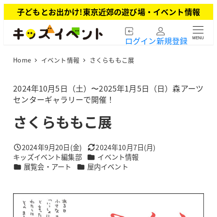
メ
子どもとお出かけ!東京近郊の遊び場・イベント情報
イ
ン
ログイン
新規登録
MENU
コ
ン
Home
イベント情報
さくらももこ展
テ
ン
ツ
2024年10月5日（土）〜2025年1月5日（日）森アーツ
へ
センターギャラリーで開催！
移
さくらももこ展
動
2024年9月20日(金)
2024年10月7日(月)
投稿日
更新日
カテゴリー
キッズイベント編集部
イベント情報
著
カテゴリー
カテゴリー
展覧会・アート
屋内イベント
者