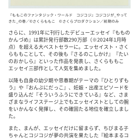
『ももこのファンタジック・ワールド コジコジ』コジコジが_やって
きた_の巻／©さくらももこ ©さくらプロダクション／前期のみ
さらに、1991年に刊行したデビューエッセイ『ももの
かんづめ』は累計発行部数290万部（※2024年1月時
点）を超える大ベストセラーに。エッセイスト・さく
らももことして、その後も『さるのこしかけ』『たい
のおかしら』といった作品を発表し、さくらももこ
エッセイ三部作として人気を集めました。
以降も自身の幼少期や思春期がテーマの『ひとりずも
う』や『おんぶにだっこ』、妊娠・出産エピソードを
盛り込んだ『そういうふうにできている』など、さま
ざまなライフステージ上でもエッセイストとしての腕
をいかんなく発揮し、その確固たる地位を確立しまし
た。
また、まんが、エッセイだけに留まらず、ちびまる子
ちゃんとコジコジが夢の共演を果たした『絵本まるコ