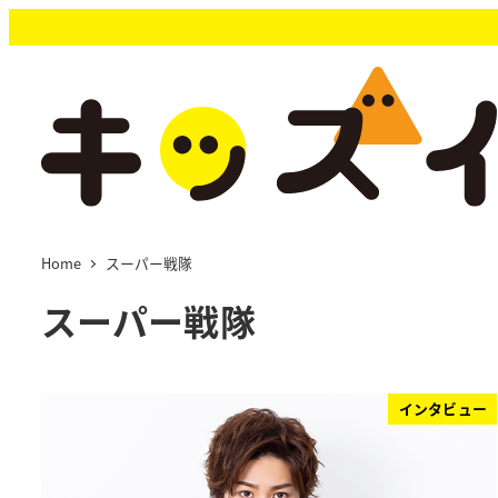
メ
イ
ン
コ
ン
テ
ン
ツ
へ
移
Home
スーパー戦隊
動
スーパー戦隊
インタビュー