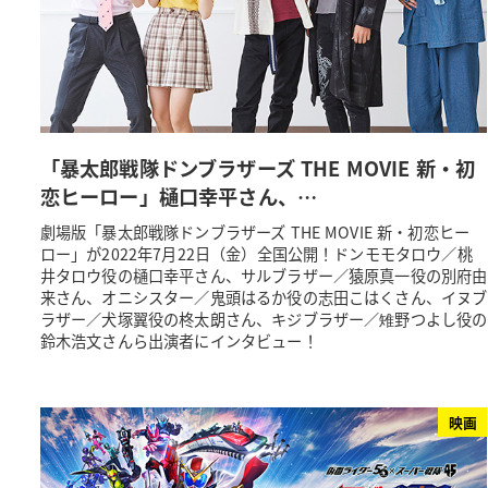
「暴太郎戦隊ドンブラザーズ THE MOVIE 新・初
恋ヒーロー」樋口幸平さん、…
劇場版「暴太郎戦隊ドンブラザーズ THE MOVIE 新・初恋ヒー
ロー」が2022年7月22日（金）全国公開！ドンモモタロウ／桃
井タロウ役の樋口幸平さん、サルブラザー／猿原真一役の別府由
来さん、オニシスター／鬼頭はるか役の志田こはくさん、イヌブ
ラザー／犬塚翼役の柊太朗さん、キジブラザー／雉野つよし役の
鈴木浩文さんら出演者にインタビュー！
映画