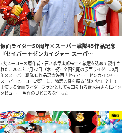
仮面ライダー50周年×スーパー戦隊45作品記念
『セイバー＋ゼンカイジャー スーパ…
2大ヒーローの原作者・石ノ森章太郎先生へ敬意を込めて製作さ
れた、2021年7月22日（木・祝）全国公開の仮面ライダー50周
年×スーパー戦隊45作品記念映画『セイバー＋ゼンカイジャー
スーパーヒーロー戦記』に、物語の鍵を握る“謎の少年”として
出演する仮面ライダーファンとしても知られる鈴木福さんにイン
タビュー！ 今作の見どころを伺った。
映画