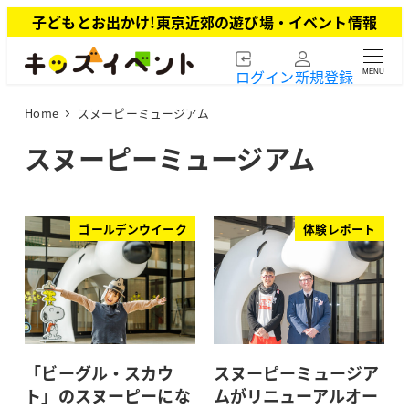
メ
子どもとお出かけ!東京近郊の遊び場・イベント情報
イ
ン
ログイン
新規登録
MENU
コ
ン
Home
スヌーピーミュージアム
テ
ン
スヌーピーミュージアム
ツ
へ
移
動
ゴールデンウイーク
体験レポート
「ビーグル・スカウ
スヌーピーミュージア
ト」のスヌーピーにな
ムがリニューアルオー