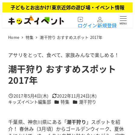
メ
子どもとお出かけ!東京近郊の遊び場・イベント情報
イ
ン
ログイン
新規登録
MENU
コ
ン
Home
特集
潮干狩り おすすめスポット 2017年
テ
ン
ツ
アサリをとって、食べて、家族みんなで楽しめる！
へ
潮干狩り おすすめスポット
移
動
2017年
2017年5月4日(木)
2022年11月24日(木)
投稿日
更新日
カテゴリー
カテゴリー
キッズイベント編集部
特集
潮干狩り
著
者
千葉県、神奈川県にある「
潮干狩り
」スポットを紹
介！ 春休み（3月頃）からゴールデンウィーク、夏休