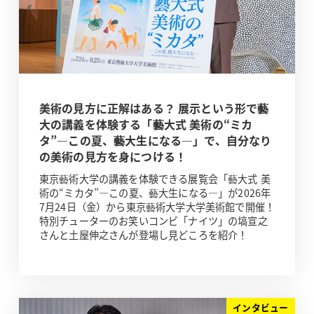
美術の見方に正解はある？ 展示という形で藝
大の講義を体験する「藝大式 美術の“ミカ
タ”―この夏、藝大生になる―」で、自分なり
の美術の見方を身につける！
東京藝術大学の講義を体験できる展覧会「藝大式 美
術の“ミカタ”―この夏、藝大生になる―」が2026年
7月24日（金）から東京藝術大学大学美術館で開催！
特別チューターのお笑いコンビ「ナイツ」の塙宣之
さんと土屋伸之さんが登場し見どころを紹介！
インタビュー