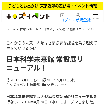
メ
子どもとお出かけ!東京近郊の遊び場・イベント情報
イ
ン
ログイン
新規登録
MENU
コ
ン
Home
体験レポート
日本科学未来館 常設展リニューアル！
テ
ン
ツ
これからの未来、人類はさまざまな課題を乗り越えて
へ
生きていけるか!?
移
日本科学未来館 常設展リ
動
ニューアル！
2016年4月19日(火)
2017年5月17日(水)
投稿日
更新日
カテゴリー
キッズイベント編集部
体験レポート
著
者
日本科学未来館
では大規模な常設展の
リニューアル
を
行ない、2016年4月20日（水）にオープンしました。