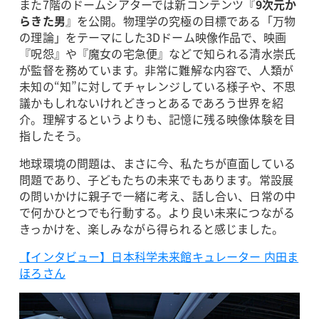
また7階のドームシアターでは新コンテンツ『
9次元か
らきた男
』を公開。物理学の究極の目標である「万物
の理論」をテーマにした3Dドーム映像作品で、映画
『呪怨』や『魔女の宅急便』などで知られる清水崇氏
が監督を務めています。非常に難解な内容で、人類が
未知の“知”に対してチャレンジしている様子や、不思
議かもしれないけれどきっとあるであろう世界を紹
介。理解するというよりも、記憶に残る映像体験を目
指したそう。
地球環境の問題は、まさに今、私たちが直面している
問題であり、子どもたちの未来でもあります。常設展
の問いかけに親子で一緒に考え、話し合い、日常の中
で何かひとつでも行動する。より良い未来につながる
きっかけを、楽しみながら得られると感じました。
【インタビュー】日本科学未来館キュレーター 内田ま
ほろさん