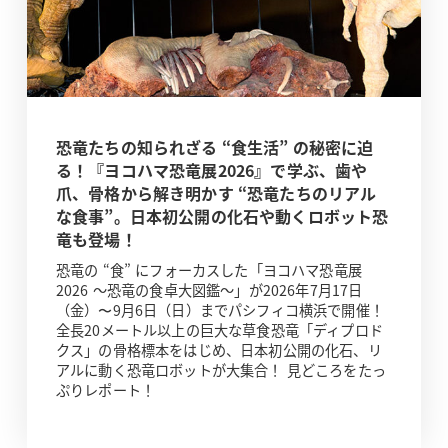
恐竜たちの知られざる “食生活” の秘密に迫
る！『ヨコハマ恐竜展2026』で学ぶ、歯や
爪、骨格から解き明かす “恐竜たちのリアル
な食事”。日本初公開の化石や動くロボット恐
竜も登場！
恐竜の “食” にフォーカスした「ヨコハマ恐竜展
2026 ～恐竜の食卓大図鑑～」が2026年7月17日
（金）〜9月6日（日）までパシフィコ横浜で開催！
全長20メートル以上の巨大な草食恐竜「ディプロド
クス」の骨格標本をはじめ、日本初公開の化石、リ
アルに動く恐竜ロボットが大集合！ 見どころをたっ
ぷりレポート！