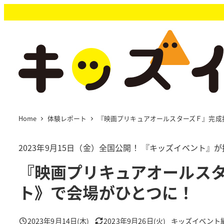
メ
イ
ン
コ
ン
テ
ン
ツ
へ
移
Home
体験レポート
『映画プリキュアオールスターズＦ』完成
動
2023年9月15日（金）全国公開！ 『キッズイベント』
『映画プリキュアオールス
ト》で会場がひとつに！
2023年9月14日(木)
2023年9月26日(火)
キッズイベント