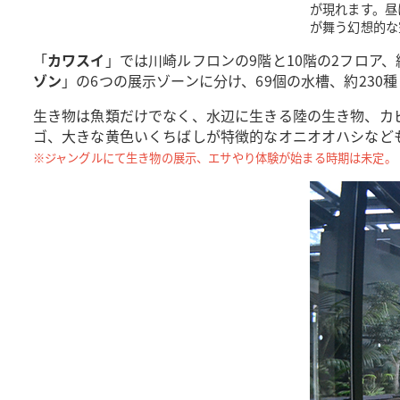
が現れます。昼
が舞う幻想的な
「
カワスイ
」では川崎ルフロンの9階と10階の2フロア、約
ゾン
」の6つの展示ゾーンに分け、69個の水槽、約23
生き物は魚類だけでなく、水辺に生きる陸の生き物、カ
ゴ、大きな黄色いくちばしが特徴的なオニオオハシなど
※ジャングルにて生き物の展示、エサやり体験が始まる時期は未定。