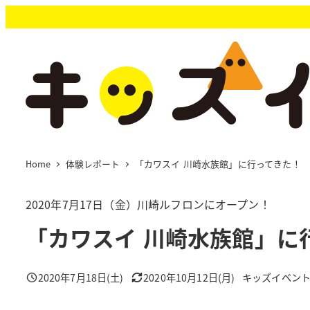
メ
イ
ン
コ
ン
テ
ン
ツ
へ
移
Home
体験レポート
「カワスイ 川崎水族館」に行ってきた！
動
2020年7月17日（金）川崎ルフロンにオープン！
「カワスイ 川崎水族館」に
2020年7月18日(土)
2020年10月12日(月)
キッズイベン
投稿日
更新日
著
者