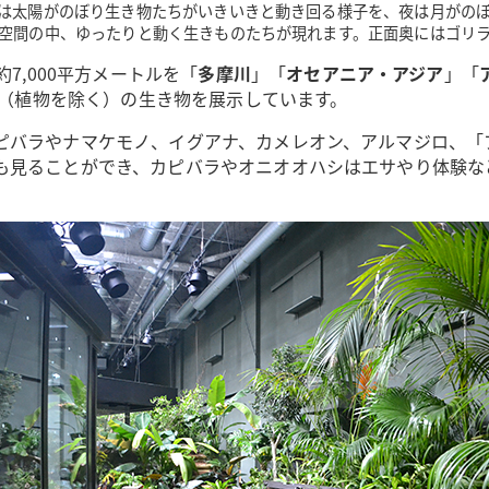
は太陽がのぼり生き物たちがいきいきと動き回る様子を、夜は月がの
空間の中、ゆったりと動く生きものたちが現れます。正面奥にはゴリ
7,000平方メートルを「
多摩川
」「
オセアニア・アジア
」「
0種（植物を除く）の生き物を展示しています。
ピバラやナマケモノ、イグアナ、カメレオン、アルマジロ、「
も見ることができ、カピバラやオニオオハシはエサやり体験な