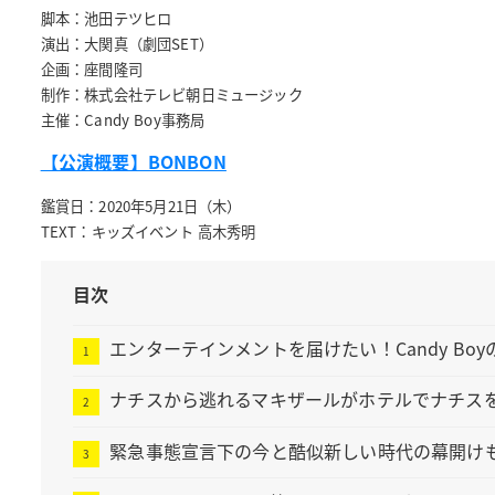
脚本：池田テツヒロ
演出：大関真（劇団SET）
企画：座間隆司
制作：株式会社テレビ朝日ミュージック
主催：Candy Boy事務局
【公演概要】BONBON
鑑賞日：2020年5月21日（木）
TEXT：キッズイベント 高木秀明
目次
エンターテインメントを届けたい！Candy Bo
ナチスから逃れるマキザールがホテルでナチス
緊急事態宣言下の今と酷似新しい時代の幕開け