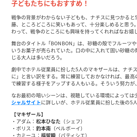
子どもたちにもおすすめ！
戦争の背景がわからない子どもも、ナチスに見つかると
藤、ところどころに笑いもあって、十分楽しめると思う
わって、戦争のところにも興味を持ってくれればなお嬉
舞台のタイトル「BONBON」は、砂糖の殻でフルーツ
いうお菓子が売られていた。口の中に入れて固い砂糖の
じる大人は多いだろう。
劇中でホテル従業員に扮した5人のマキザールは、ナチ
に」と言い訳をする。常に練習しておかなければ、最高
で練習する様子をアップする人もいる。そういう努力が
なお最初の暗いシーンは、視聴している環境によっては
シャルサイト
に詳しいが、ホテル従業員に扮した後の5
【マキザール】
・アダム：
松本ひなた
（シェフ）
・ボリス：
釣本南
（ベルボーイ）
・カミーユ：
福留瞬
（パティシエ）