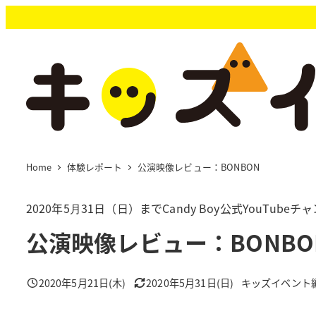
メ
イ
ン
コ
ン
テ
ン
ツ
へ
移
Home
体験レポート
公演映像レビュー：BONBON
動
2020年5⽉31日（日）までCandy Boy公式YouTub
公演映像レビュー：BONBO
2020年5月21日(木)
2020年5月31日(日)
キッズイベント
投稿日
更新日
著
者