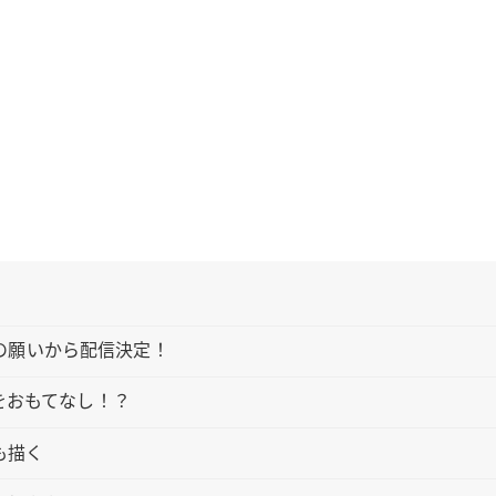
yの願いから配信決定！
をおもてなし！？
も描く