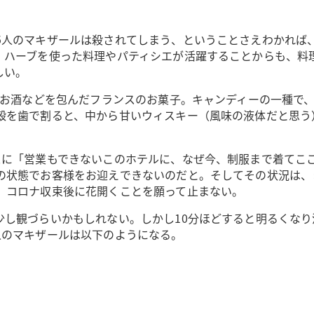
5人のマキザールは殺されてしまう、ということさえわかれば
。ハーブを使った料理やパティシエが活躍することからも、料
しい。
やお酒などを包んだフランスのお菓子。キャンディーの一種で
殻を歯で割ると、中から甘いウィスキー（風味の液体だと思う
スに「営業もできないこのホテルに、なぜ今、制服まで着てこ
の状態でお客様をお迎えできないのだと。そしてその状況は、
、コロナ収束後に花開くことを願って止まない。
少し観づらいかもしれない。しかし10分ほどすると明るくな
人のマキザールは以下のようになる。