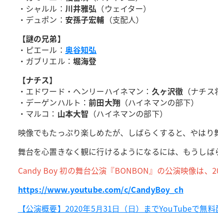
・シャルル：
川井雅弘
（ウェイター）
・デュポン：
安孫子宏輔
（支配人）
【謎の兄弟】
・ピエール：
奥谷知弘
・ガブリエル：
堀海登
【ナチス】
・エドワード・ヘンリーハイネマン：
久ヶ沢徹
（ナチス
・デーゲンハルト：
前田大翔
（ハイネマンの部下）
・マルコ：
山本大智
（ハイネマンの部下）
映像でもたっぷり楽しめたが、しばらくすると、やはり
舞台を心置きなく観に行けるようになるには、もうしば
Candy Boy 初の舞台公演『BONBON』の公演映像は、2
https://www.youtube.com/c/CandyBoy_ch
【公演概要】2020年5⽉31⽇（⽇）までYouTubeで無料