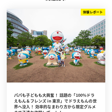
体験レポート
パパも子どもも大興奮！ 話題の「100％ドラ
えもん＆フレンズ in 東京」でドラえもんの世
界へ没入！ 効率的なまわり方から限定グルメ