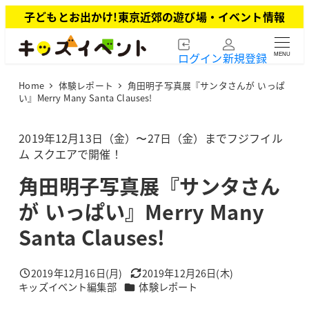
メ
子どもとお出かけ!東京近郊の遊び場・イベント情報
イ
ン
ログイン
新規登録
MENU
コ
ン
Home
体験レポート
角田明子写真展『サンタさんが いっぱ
テ
い』Merry Many Santa Clauses!
ン
ツ
2019年12月13日（金）〜27日（金）までフジフイル
へ
ム スクエアで開催！
移
動
角田明子写真展『サンタさん
が いっぱい』Merry Many
Santa Clauses!
2019年12月16日(月)
2019年12月26日(木)
投稿日
更新日
カテゴリー
キッズイベント編集部
体験レポート
著
者