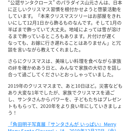
“公認サンタクロース” のパラダイス山元さんは、日本
に正しいクリスマス習慣を根付かせようと啓蒙活動を
しています。「本来クリスマスツリーはお部屋をきれ
いにして12月1日から飾るものなんです。そして1月の
半ばまで飾っていて大丈夫。地域によっては雪が溶け
るまで飾っているところもあります。片付けが遅く
なっても、お嫁に行き遅れることはありません」と冗
談を言いながら教えてくれました。
さらにクリスマスは、美味しい料理を食べながら家族
の絆を確かめあう日と、みんなで家族の大切さを話し
合って過ごしてくださいとおっしゃっていました。
2019年のクリスマスまで、あと10日ほど。災害なども
あり大変な1年でしたが、家族でクリスマスを過ご
し、サンタさんからパワーを、子どもたちはプレゼン
トももらって、2020年をより良い年にしていきましょ
う！
「角田明子写真展『サンタさんが いっぱい』Merry
Many Santa Clauses! 」は、2019年12月27日（金）