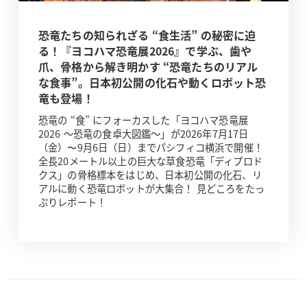
恐竜たちの知られざる “食生活” の秘密に迫
る！『ヨコハマ恐竜展2026』で学ぶ、歯や
爪、骨格から解き明かす “恐竜たちのリアル
な食事”。日本初公開の化石や動くロボット恐
竜も登場！
恐竜の “食” にフォーカスした「ヨコハマ恐竜展
2026 ～恐竜の食卓大図鑑～」が2026年7月17日
（金）〜9月6日（日）までパシフィコ横浜で開催！
全長20メートル以上の巨大な草食恐竜「ディプロド
クス」の骨格標本をはじめ、日本初公開の化石、リ
アルに動く恐竜ロボットが大集合！ 見どころをたっ
ぷりレポート！