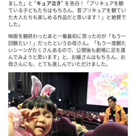
ました」と “
キュア泣き
” を告白！「プリキュアを観
ている子どもたちはもちろん、昔プリキュアを観てい
た大人たちも楽しめる作品だと思います！」と絶賛で
した。
映画を観終わったあと一番最初に思ったのが「もう一
回観たい！」だったというお母さん。「もう一度観た
いシーンがたくさんあるので、公開後も劇場に足を運
んでみようと思います」と、お嬢さんはもちろん、お
母さんにも、とても楽しんでいただけました。