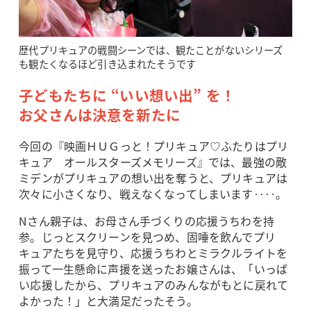
歴代プリキュアの戦闘シーンでは、観たことがないシリーズ
も観たくなるほど引き込まれたそうです
子どもたちに “いい想い出” を！
お父さんは決意を新たに
今回の『映画ＨＵＧっと！プリキュア♡ふたりはプリ
キュア オールスターズメモリーズ』では、最強の敵
ミデンがプリキュアの想い出を奪うと、プリキュアは
次々に小さくなり、戦えなくなってしまいます‥‥。
Nさん親子は、お母さん手づくりの応援うちわを持
参。じっとスクリーンを見つめ、固唾を飲んでプリ
キュアたちを見守り、応援うちわとミラクルライトを
振って一生懸命に声援を送ったお嬢さんは、「いっぱ
い応援したから、プリキュアのみんながもとに戻れて
よかった！」と大満足だったそう。