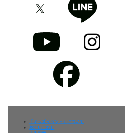
『キッズイベント』について
お問い合わせ