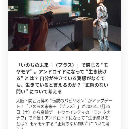
「いのちの未来＋（プラス）」で感じる “モ
ヤモヤ” 。アンドロイドになって “生き続け
る” とは？ 自分が生きている実感がなくて
も、生きていると言えるのか？ “正解のない
問い” について考える
大阪・関西万博の “伝説のパビリオン” がアップデー
ト！「いのちの未来＋（プラス）」が2026年7月25
日（土）から高輪ゲートウェイシティの「モン タカ
ナワ」で開催！アンドロイドになって “生き続ける”
とは？ モヤモヤする “正解のない問い” について考