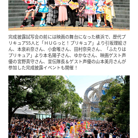
完成披露試写会の前には映画の舞台になった横浜で、歴代プ
リキュア55人と「ＨＵＧっと！プリキュア」より引坂理絵さ
ん、本泉莉奈さん、小倉唯さん、田村奈央さん、「ふたりは
プリキュア」より本名陽子さん、ゆかなさん、映画ゲスト声
優の宮野真守さん、宣伝隊長＆ゲスト声優の山本美月さんが
参加した完成披露イベントも開催！