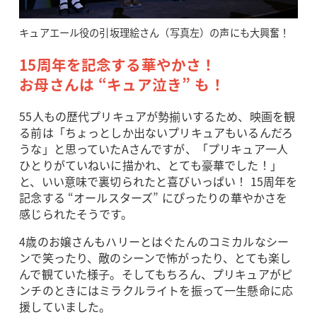
キュアエール役の引坂理絵さん（写真左）の声にも大興奮！
15周年を記念する華やかさ！
お母さんは “キュア泣き” も！
55人もの歴代プリキュアが勢揃いするため、映画を観
る前は「ちょっとしか出ないプリキュアもいるんだろ
うな」と思っていたAさんですが、「プリキュア一人
ひとりがていねいに描かれ、とても豪華でした！」
と、いい意味で裏切られたと喜びいっぱい！ 15周年を
記念する “オールスターズ” にぴったりの華やかさを
感じられたそうです。
4歳のお嬢さんもハリーとはぐたんのコミカルなシー
ンで笑ったり、敵のシーンで怖がったり、とても楽し
んで観ていた様子。そしてもちろん、プリキュアがピ
ンチのときにはミラクルライトを振って一生懸命に応
援していました。