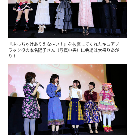
『ぶっちゃけありえな〜い！』を披露してくれたキュアブ
ラック役の本名陽子さん（写真中央）に会場は大盛りあが
り！