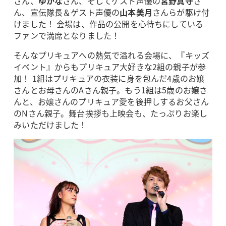
さん、
ゆかな
さん、そしてゲスト声優の
宮野真守
さ
ん、宣伝隊長＆ゲスト声優の
山本美月
さんらが駆け付
けました！ 会場は、作品の公開を心待ちにしている
ファンで満席となりました！
そんなプリキュアへの熱気で溢れる会場に、『キッズ
イベント』からもプリキュア大好きな2組の親子が参
加！ 1組はプリキュアの衣装に身を包んだ4歳のお嬢
さんとお母さんのAさん親子。もう1組は5歳のお嬢さ
んと、お嬢さんのプリキュア愛を後押しするお父さん
のNさん親子。舞台挨拶も上映会も、たっぷりお楽し
みいただけました！