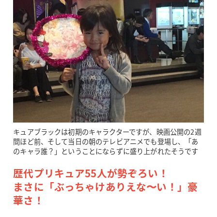
キュアブラックは初期のキャラクターですが、映画公開の2週
間ほど前、そして当日の朝のテレビアニメでも登場し、「あ
のキャラ誰？」ということにならずに盛り上がれたそうです
歴代プリキュア55人が勢ぞろい！
まさに「ぶっちゃけありえな〜い！」豪
華さ！