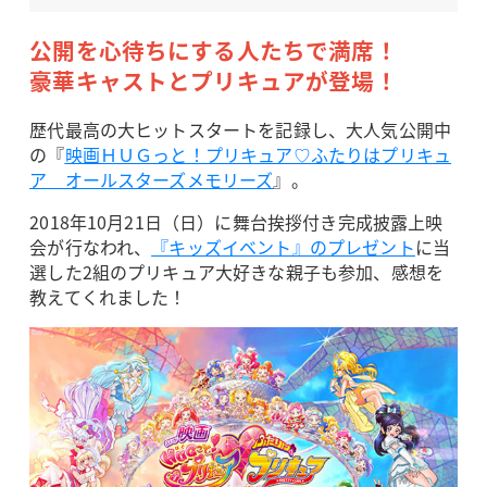
公開を心待ちにする人たちで満席！
豪華キャストとプリキュアが登場！
歴代最高の大ヒットスタートを記録し、大人気公開中
の『
映画ＨＵＧっと！プリキュア♡ふたりはプリキュ
ア オールスターズメモリーズ
』。
2018年10月21日（日）に舞台挨拶付き完成披露上映
会が行なわれ、
『キッズイベント』のプレゼント
に当
選した2組のプリキュア大好きな親子も参加、感想を
教えてくれました！