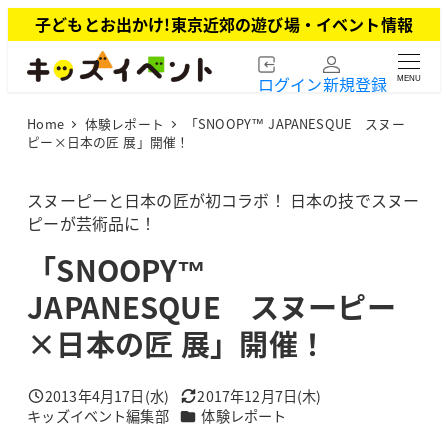
メ
子どもとお出かけ!東京近郊の遊び場・イベント情報
イ
ン
ログイン
新規登録
MENU
コ
ン
Home
体験レポート
「SNOOPY™ JAPANESQUE スヌー
テ
ピー×日本の匠 展」開催！
ン
ツ
スヌーピーと日本の匠が初コラボ！ 日本の技でスヌー
へ
ピーが芸術品に！
移
動
「SNOOPY™
JAPANESQUE スヌーピー
×日本の匠 展」開催！
2013年4月17日(水)
2017年12月7日(木)
投稿日
更新日
カテゴリー
キッズイベント編集部
体験レポート
著
者