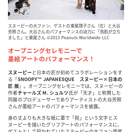
スヌーピーの大ファン、ゲストの東尾理子さん（左）と大谷
芳照さん。大谷さんのパフォーマンスの迫力に「鳥肌が立ち
ました」と東尾さん ©2013 Peanuts Worldwide LLC
オープニングセレモニーで
墨絵アートのパフォーマンス！
スヌーピー
と日本の匠が初めてコラボレーションをす
る『
SNOOPY™ JAPANESQUE スヌーピー×日本の
匠 展
』。オープニングセレモニーでは、スヌーピーの
作者
チャールズ M. シュルツ
氏が「天才」と称賛した
同展のプロデューサーでありアーティストの大谷芳照
さんが墨絵アートのパフォーマンスを披露。
身の丈よりも大きな紙に墨で「祝」という文字とス
ヌーピーを描いたグリフアートのパフォーマンスに、
ゲストとして招かれていたスヌーピーの大ファン東尾