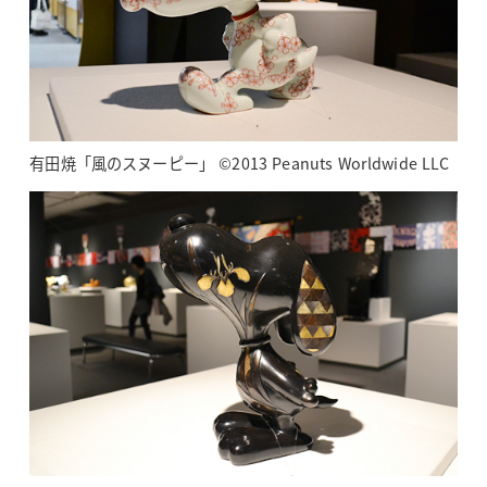
有田焼「風のスヌーピー」 ©2013 Peanuts Worldwide LLC