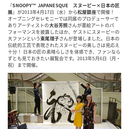
『
SNOOPY™ JAPANESQUE スヌーピー×日本の匠
展
』が2013年4月17日（水）から
松屋銀座
で開催！
オープニングセレモニーでは同展のプロデューサーで
ありアーティストの
大谷芳照
さんが墨絵アートのパ
フォーマンスを披露したほか、ゲストにスヌーピーの
大ファンという
東尾理子
さんが登場しました。日本の
伝統的工芸で表現されたスヌーピーの美しさは見応え
十分！ 日本の匠の素晴らしさを体感でき、ファンなら
ずとも見ておきたい展覧会です。2013年5月6日（月・
祝）まで開催。