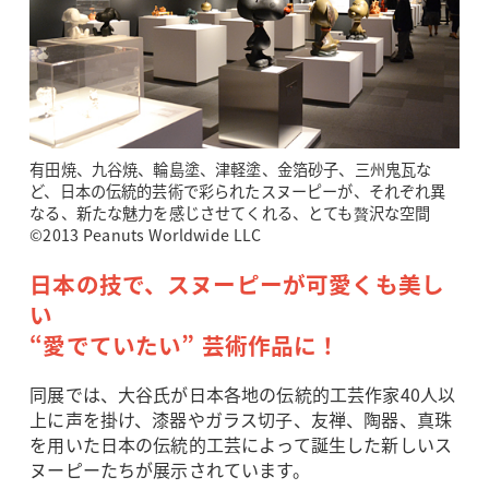
有田焼、九谷焼、輪島塗、津軽塗、金箔砂子、三州鬼瓦な
ど、日本の伝統的芸術で彩られたスヌーピーが、それぞれ異
なる、新たな魅力を感じさせてくれる、とても贅沢な空間
©2013 Peanuts Worldwide LLC
日本の技で、スヌーピーが可愛くも美し
い
“愛でていたい” 芸術作品に！
同展では、大谷氏が日本各地の伝統的工芸作家40人以
上に声を掛け、漆器やガラス切子、友禅、陶器、真珠
を用いた日本の伝統的工芸によって誕生した新しいス
ヌーピーたちが展示されています。