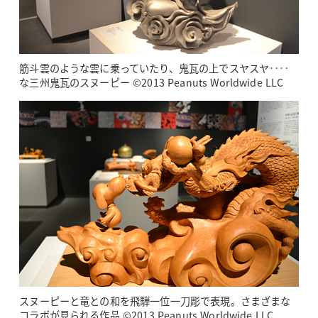
筋斗雲のような雲に乗っていたり、鬼瓦の上でスヤスヤ‥‥
な三州鬼瓦のスヌーピー ©2013 Peanuts Worldwide LLC
スヌーピーと竜との和を飛騨一位一刀彫で表現。さまざまな
コラボが見られる作品 ©2013 Peanuts Worldwide LLC