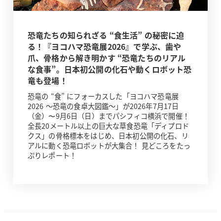
恐竜たちの知られざる “食生活” の秘密に迫
る！『ヨコハマ恐竜展2026』で学ぶ、歯や
爪、骨格から解き明かす “恐竜たちのリアル
な食事”。日本初公開の化石や動くロボット恐
竜も登場！
恐竜の “食” にフォーカスした「ヨコハマ恐竜展
2026 ～恐竜の食卓大図鑑～」が2026年7月17日
（金）〜9月6日（日）までパシフィコ横浜で開催！
全長20メートル以上の巨大な草食恐竜「ディプロド
クス」の骨格標本をはじめ、日本初公開の化石、リ
アルに動く恐竜ロボットが大集合！ 見どころをたっ
ぷりレポート！