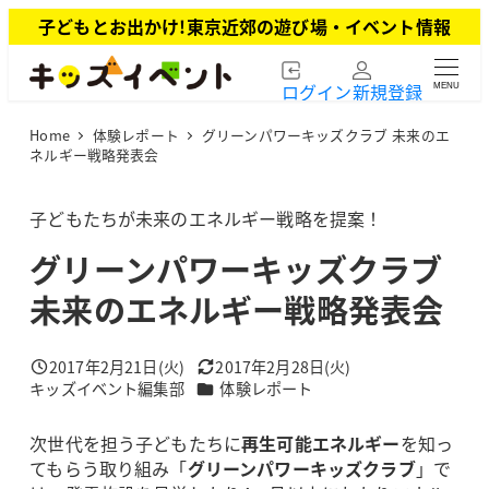
メ
子どもとお出かけ!東京近郊の遊び場・イベント情報
イ
ン
ログイン
新規登録
MENU
コ
ン
Home
体験レポート
グリーンパワーキッズクラブ 未来のエ
テ
ネルギー戦略発表会
ン
ツ
子どもたちが未来のエネルギー戦略を提案！
へ
移
グリーンパワーキッズクラブ
動
未来のエネルギー戦略発表会
2017年2月21日(火)
2017年2月28日(火)
投稿日
更新日
カテゴリー
キッズイベント編集部
体験レポート
著
者
次世代を担う子どもたちに
再生可能エネルギー
を知っ
てもらう取り組み「
グリーンパワーキッズクラブ
」で