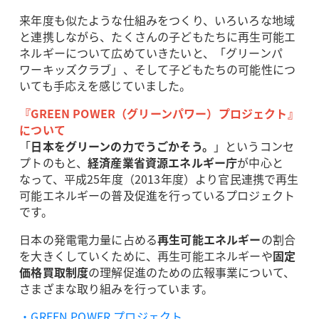
来年度も似たような仕組みをつくり、いろいろな地域
と連携しながら、たくさんの子どもたちに再生可能エ
ネルギーについて広めていきたいと、「グリーンパ
ワーキッズクラブ」、そして子どもたちの可能性につ
いても手応えを感じていました。
『GREEN POWER（グリーンパワー）プロジェクト』
について
「
日本をグリーンの力でうごかそう。
」というコンセ
プトのもと、
経済産業省資源エネルギー庁
が中心と
なって、平成25年度（2013年度）より官民連携で再生
可能エネルギーの普及促進を行っているプロジェクト
です。
日本の発電電力量に占める
再生可能エネルギー
の割合
を大きくしていくために、再生可能エネルギーや
固定
価格買取制度
の理解促進のための広報事業について、
さまざまな取り組みを行っています。
・GREEN POWER プロジェクト