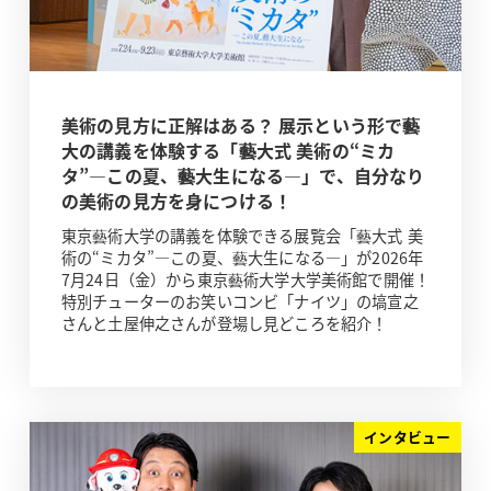
美術の見方に正解はある？ 展示という形で藝
大の講義を体験する「藝大式 美術の“ミカ
タ”―この夏、藝大生になる―」で、自分なり
の美術の見方を身につける！
東京藝術大学の講義を体験できる展覧会「藝大式 美
術の“ミカタ”―この夏、藝大生になる―」が2026年
7月24日（金）から東京藝術大学大学美術館で開催！
特別チューターのお笑いコンビ「ナイツ」の塙宣之
さんと土屋伸之さんが登場し見どころを紹介！
インタビュー