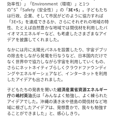
効率性）」「Environment（環境）」と1つ
の“S”「Safety（安全性）」の「
3E+S
」。子どもたち
は行政、企業、そして市民がどのように協力すれば
「3E+S」を達成できるか、さらにそれぞれの地域の特
性、たとえば自然豊かな地域では間伐材を利用したバ
イオマスエネルギーなど、も考慮したさまざまなアイ
デアを披露してくれました。
なかには月に太陽光パネルを設置したり、宇宙デブリ
の除去をしながら発電を行なうなど、日本国内だけで
なく世界中で協力しながら宇宙を利用していくもの、
さらにネットネイティブらしくクラウドファウンディ
ングやエネルギーシェアなど、インターネットを利用
したアイデアも出されました。
子どもたちの発表を聞いた
経済産業省資源エネルギー
庁
の
嶋村英治
氏は「みんなよく勉強し、よく練られた
アイデアでした。沖縄の湧き水や徳島の間伐材など地
域に根ざしたアイデアは、発想豊かで、我々も勉強す
ることができました」と、感心しきり。