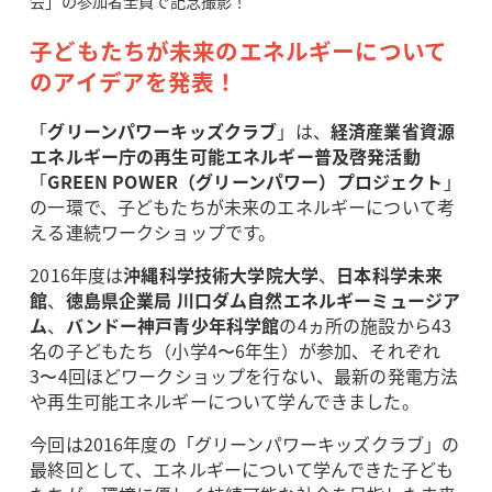
会」の参加者全員で記念撮影！
子どもたちが未来のエネルギーについて
のアイデアを発表！
「
グリーンパワーキッズクラブ
」は、
経済産業省資源
エネルギー庁の再生可能エネルギー普及啓発活動
「
GREEN POWER（グリーンパワー）プロジェクト
」
の一環で、子どもたちが未来のエネルギーについて考
える連続ワークショップです。
2016年度は
沖縄科学技術大学院大学
、
日本科学未来
館
、
徳島県企業局 川口ダム自然エネルギーミュージア
ム
、
バンドー神戸青少年科学館
の4ヵ所の施設から43
名の子どもたち（小学4〜6年生）が参加、それぞれ
3〜4回ほどワークショップを行ない、最新の発電方法
や再生可能エネルギーについて学んできました。
今回は2016年度の「グリーンパワーキッズクラブ」の
最終回として、エネルギーについて学んできた子ども