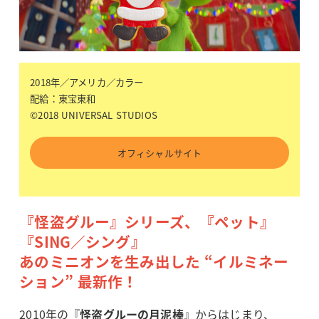
2018年／アメリカ／カラー
配給：東宝東和
©2018 UNIVERSAL STUDIOS
オフィシャルサイト
『怪盗グルー』シリーズ、『ペット』
『SING／シング』
あのミニオンを生み出した “イルミネー
ション” 最新作！
2010年の『
怪盗グルーの月泥棒
』からはじまり、