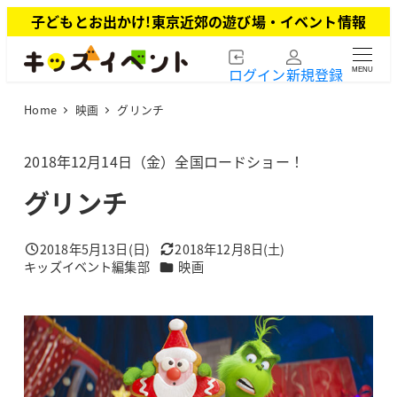
メ
子どもとお出かけ!東京近郊の遊び場・イベント情報
イ
ン
ログイン
新規登録
MENU
コ
ン
Home
映画
グリンチ
テ
ン
ツ
2018年12月14日（金）全国ロードショー！
へ
グリンチ
移
動
2018年5月13日(日)
2018年12月8日(土)
投稿日
更新日
カテゴリー
キッズイベント編集部
映画
著
者