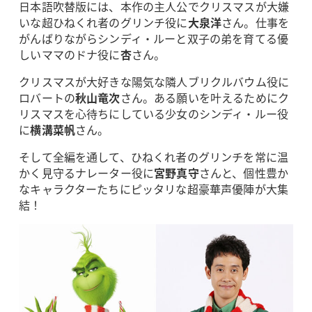
日本語吹替版には、本作の主人公でクリスマスが大嫌
いな超ひねくれ者のグリンチ役に
大泉洋
さん。仕事を
がんばりながらシンディ・ルーと双子の弟を育てる優
しいママのドナ役に
杏
さん。
クリスマスが大好きな陽気な隣人ブリクルバウム役に
ロバートの
秋山竜次
さん。ある願いを叶えるためにク
リスマスを心待ちにしている少女のシンディ・ルー役
に
横溝菜帆
さん。
そして全編を通して、ひねくれ者のグリンチを常に温
かく見守るナレーター役に
宮野真守
さんと、個性豊か
なキャラクターたちにピッタリな超豪華声優陣が大集
結！