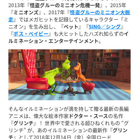
2013年『
怪盗グルーのミニオン危機一発
』、2015年
『
ミニオンズ
』、2017年『
怪盗グルーのミニオン大脱
走
』ではメガヒットを記録しているキャラクター「ミ
ニオン」を生み出し、『
ペット
』『
SING／シング
』
『
ボス・ベイビー
』も大ヒットしたハズれ知らずの
イ
ルミネーション・エンターテインメント
。
そんなイルミネーションが満を持して贈る最新の長編
アニメは、偉大な絵本作家
ドクター・スース
の名作
『
グリンチ
』！ 世界中で愛される超ひねくれもの “グ
リンチ” が、あのイルミネーションの最新作『
グリン
チ
』として2018年12月14日（金）全国ロード