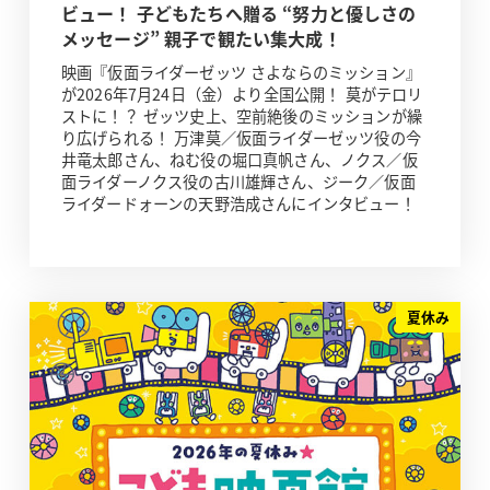
ビュー！ 子どもたちへ贈る “努力と優しさの
メッセージ” 親子で観たい集大成！
映画『仮面ライダーゼッツ さよならのミッション』
が2026年7月24日（金）より全国公開！ 莫がテロリ
ストに！？ ゼッツ史上、空前絶後のミッションが繰
り広げられる！ 万津莫／仮面ライダーゼッツ役の今
井竜太郎さん、ねむ役の堀口真帆さん、ノクス／仮
面ライダーノクス役の古川雄輝さん、ジーク／仮面
ライダードォーンの天野浩成さんにインタビュー！
夏休み