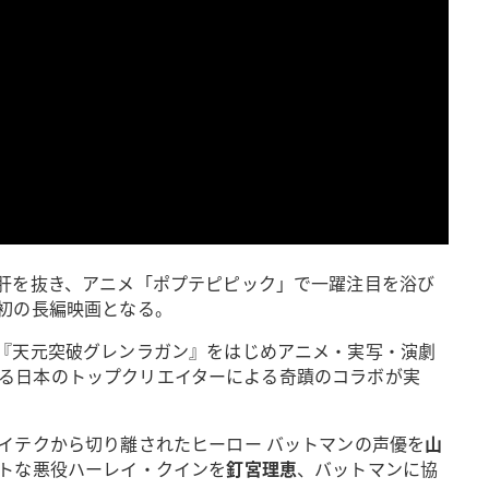
肝を抜き、アニメ「ポプテピピック」で一躍注目を浴び
初の長編映画となる。
『天元突破グレンラガン』をはじめアニメ・実写・演劇
る日本のトップクリエイターによる奇蹟のコラボが実
イテクから切り離されたヒーロー バットマンの声優を
山
トな悪役ハーレイ・クインを
釘宮理恵
、バットマンに協