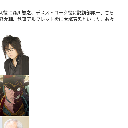
ス役に
森川智之
、デスストローク役に
諏訪部順一
、さら
野大輔
、執事アルフレッド役に
大塚芳忠
といった、数々