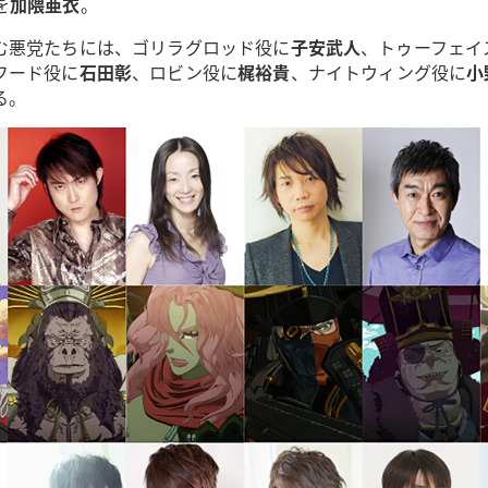
を
加隈亜衣
。
む悪党たちには、ゴリラグロッド役に
子安武人
、トゥーフェイ
フード役に
石田彰
、ロビン役に
梶裕貴
、ナイトウィング役に
小
る。