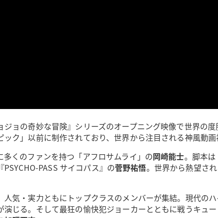
ョジョの奇妙な冒険』シリーズのオープニング映像で世界の度
ピック」以前に制作されており、世界から注目される神風動画
に多くのファンを持つ「アフロサムライ」の
岡崎能士
。脚本は
PSYCHO-PASS サイコパス』の
菅野祐悟
。世界から熱望され
、人気・実力ともにトップクラスのメンバーが集結。現代のハ
が演じる。そして最狂の愉快犯ジョーカーとともに戦うキュー