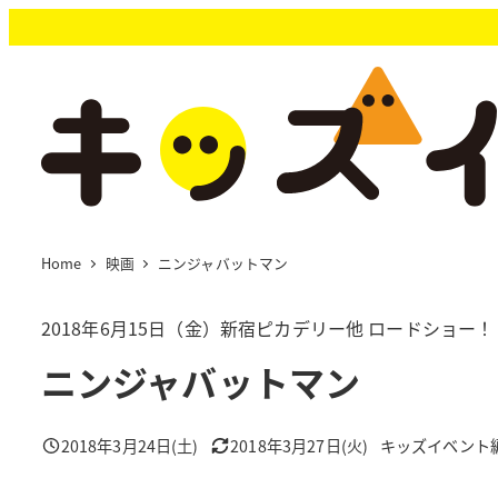
メ
イ
ン
コ
ン
テ
ン
ツ
へ
移
Home
映画
ニンジャバットマン
動
2018年6月15日（金）新宿ピカデリー他 ロードショー！
ニンジャバットマン
2018年3月24日(土)
2018年3月27日(火)
キッズイベント
投稿日
更新日
著
者