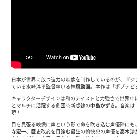
日本が世界に放つ迫力の映像を制作しているのが、『ジ
ている水崎淳平監督率いる
神風動画
。本作は「ポプテピ
キャラクターデザインは和のテイストと力強さで世界中
とマルチに活躍する劇団☆新感線の
中島かずき
。音楽は『
現！
目を見張る映像に声という形で命を吹き込む声優陣にも
寺宏一
、歴史改変を目論む最狂の愉快犯の声優を
高木渉