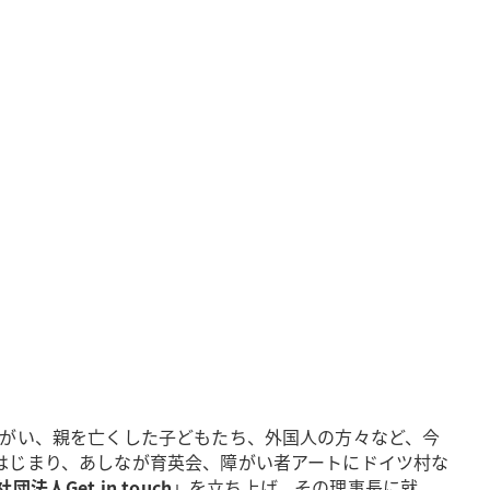
障がい、親を亡くした子どもたち、外国人の方々など、今
はじまり、あしなが育英会、障がい者アートにドイツ村な
団法人Get in touch
」を立ち上げ、その理事長に就