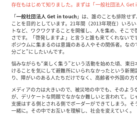
存在もはじめて知りました。まずは「一般社団法人 Get i
「
一般社団法人 Get in touch
」は、誰のことも排除せず
ことを目的としています。21年間（2013年現在）い
トなど、ワクワクすることを開催し、人を集め、そこで啓
さです。「啓発しますよ」と言うと誰も来てくれないで
ポジウムに集まるのは意識のある人やその関係者。なの
分ごと”にしたいんです。
悩みながらも“楽しく集う”という活動を始めた頃、東
けることを気にして避難所にいられなかったという新聞
り、障がいのある人たちだけでなく、高齢者や外国の方
メディアの力は大きいので、被災地の中でも、そのよう
が、デリケートな問題でなかなか難しいと言われて。じゃあ
支援はする側とされる側でボーダーができてしまう。そ
一緒に。その中でお互いを理解し、社会を変えていく。「一般