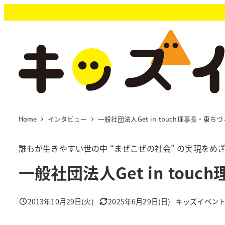
メ
イ
ン
コ
ン
テ
ン
ツ
へ
移
Home
インタビュー
一般社団法人Get in touch理事長・東
動
誰もが生きやすい世の中 “まぜこぜの社会” の実現をめ
一般社団法人Get in to
2013年10月29日(火)
2025年6月29日(日)
キッズイベン
投稿日
更新日
著
者