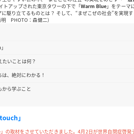
イトアップされた東京タワーの下で「
Warm Blue
」をテーマ
に駆り立てるものとは？ そして、“まぜこぜの社会”を実現
木秀明 PHOTO：森健二）
h」
えたいことは何？
ちは、絶対にわかる！
もから学ぶこと
ouch」
ue」の取材をさせていただきました。4月2日が世界自閉症啓発デー