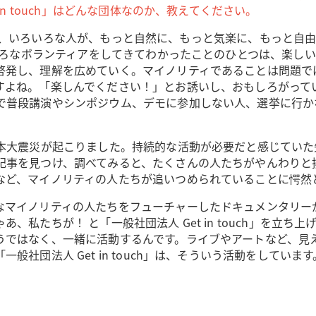
n touch」はどんな団体なのか、教えてください。
、いろいろな人が、もっと自然に、もっと気楽に、もっと自由
ろいろなボランティアをしてきてわかったことのひとつは、楽し
発し、理解を広めていく。マイノリティであることは問題では
すよね。「楽しんでください！」とお誘いし、おもしろがって
で普段講演やシンポジウム、デモに参加しない人、選挙に行かな
日本大震災が起こりました。持続的な活動が必要だと感じてい
記事を見つけ、調べてみると、たくさんの人たちがやんわりと
など、マイノリティの人たちが追いつめられていることに愕然
なマイノリティの人たちをフューチャーしたドキュメンタリー
、私たちが！ と「一般社団法人 Get in touch」を立
うではなく、一緒に活動するんです。ライブやアートなど、見え
社団法人 Get in touch」は、そういう活動をしています