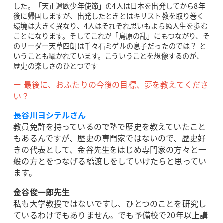
した。「天正遣欧少年使節」の4人は日本を出発してから8年
後に帰国しますが、出発したときとはキリスト教を取り巻く
環境は大きく異なり、4人はそれぞれ思いもよらぬ人生を歩む
ことになります。そしてこれが「島原の乱」にもつながり、そ
のリーダー天草四朗は千々石ミゲルの息子だったのでは？ と
いうことも囁かれています。こういうことを想像するのが、
歴史の楽しさのひとつです
ー 最後に、おふたりの今後の目標、夢を教えてくださ
い？
長谷川ヨシテルさん
教員免許を持っているので塾で歴史を教えていたこと
もあるんですが、歴史の専門家ではないので、歴史好
きの代表として、金谷先生をはじめ専門家の方々と一
般の方とをつなげる橋渡しをしていけたらと思ってい
ます。
金谷俊一郎先生
私も大学教授ではないですし、ひとつのことを研究し
ているわけでもありません。でも予備校で20年以上講