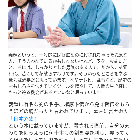
義輝というと、一般的には将軍なのに殺されちゃった残念な
人、そう思われているかもしれないけれど、皮を一枚剥いだ
ところには、しっかりとした男気のある人で、だからこそ狙
われ、若くして花散らすわけです。そういったところを学ぶ
機会は必要だと思っています。本やテレビ、舞台など、歴史の
おもしろさを伝えていくツールを増やして、人間の生き様に
もっと迫る機会があるといいなと思っています
義輝は有名な剣の名手、
塚原卜伝
から免許皆伝をもら
うほどの腕だったと言われています。幕末に書かれた
『日本外史』
という本に載っていますが、殺される直前、自分のま
わりを囲うように何十本もの剣を突き刺し、襲ってく
る相手を切っては刀を変え、切っては刀を替えて戦い