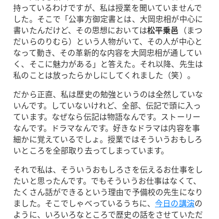
持っているわけですが、私は授業を聞いていませんで
した。そこで「公事方御定書とは、大岡忠相が中心に
書いたんだけど、その思想においては
松平乗邑
（まつ
だいらのりむら）という人物がいて、その人が中心と
なって動き、その革新的な内容を大岡忠相が通してい
く、そこに魅力がある」と答えた。それ以降、先生は
私のことは放ったらかしにしてくれました（笑）。
だから正直、私は歴史の勉強というのは全然していな
いんです。していないけれど、全部、伝記で頭に入っ
ています。なぜなら伝記は物語なんです。ストーリー
なんです。ドラマなんです。好きなドラマは内容を事
細かに覚えているでしょ。授業ではそういうおもしろ
いところを全部取り去ってしまっています。
それで私は、そういうおもしろさを伝えるお仕事をし
たいと思ったんです。でもそういうお仕事はなくて、
たくさん話ができるという理由で予備校の先生になり
ました。そこでしゃべっているうちに、
今日の講演
の
ように、いろいろなところで歴史の話をさせていただ