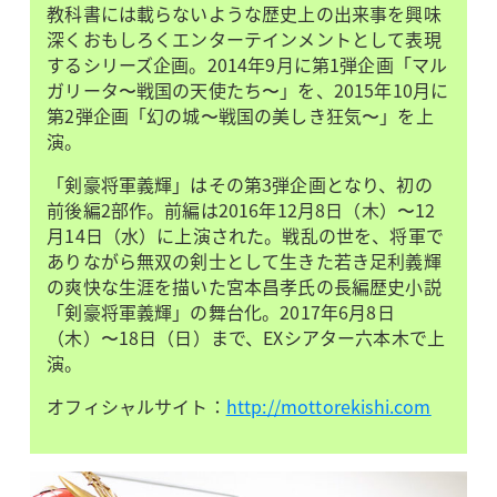
教科書には載らないような歴史上の出来事を興味
深くおもしろくエンターテインメントとして表現
するシリーズ企画。2014年9月に第1弾企画「マル
ガリータ〜戦国の天使たち〜」を、2015年10月に
第2弾企画「幻の城〜戦国の美しき狂気〜」を上
演。
「剣豪将軍義輝」はその第3弾企画となり、初の
前後編2部作。前編は2016年12月8日（木）〜12
月14日（水）に上演された。戦乱の世を、将軍で
ありながら無双の剣士として生きた若き足利義輝
の爽快な生涯を描いた宮本昌孝氏の長編歴史小説
「剣豪将軍義輝」の舞台化。2017年6月8日
（木）〜18日（日）まで、EXシアター六本木で上
演。
オフィシャルサイト：
http://mottorekishi.com