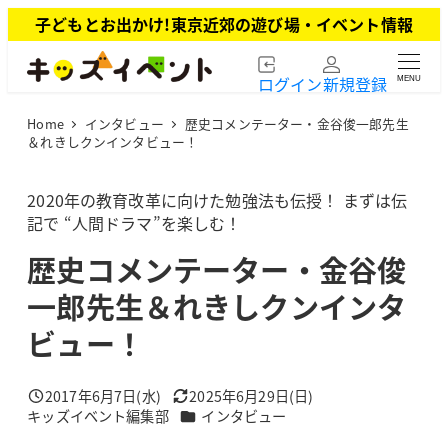
メ
子どもとお出かけ!東京近郊の遊び場・イベント情報
イ
ン
ログイン
新規登録
MENU
コ
ン
Home
インタビュー
歴史コメンテーター・金谷俊一郎先生
テ
＆れきしクンインタビュー！
ン
ツ
2020年の教育改革に向けた勉強法も伝授！ まずは伝
へ
記で “人間ドラマ”を楽しむ！
移
動
歴史コメンテーター・金谷俊
一郎先生＆れきしクンインタ
ビュー！
2017年6月7日(水)
2025年6月29日(日)
投稿日
更新日
カテゴリー
キッズイベント編集部
インタビュー
著
者