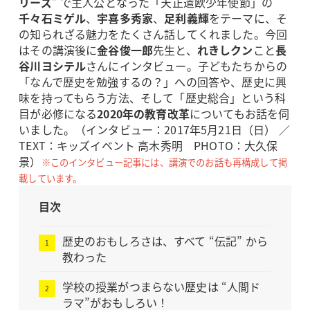
リーズ
” で主人公となった「天正遣欧少年使節」の
千々石ミゲル
、
宇喜多秀家
、
足利義輝
をテーマに、そ
の知られざる魅力をたくさん話してくれました。今回
はその講演後に
金谷俊一郎
先生と、
れきしクン
こと
長
谷川ヨシテル
さんにインタビュー。子どもたちからの
「なんで歴史を勉強するの？」への回答や、歴史に興
味を持ってもらう方法、そして「歴史総合」という科
目が必修になる
2020年の教育改革
についてもお話を伺
いました。（インタビュー：2017年5月21日（日） ／
TEXT：キッズイベント 高木秀明 PHOTO：大久保
景）
※このインタビュー記事には、講演でのお話も再構成して掲
載しています。
目次
歴史のおもしろさは、すべて “伝記” から
教わった
学校の授業がつまらない歴史は “人間ド
ラマ”がおもしろい！