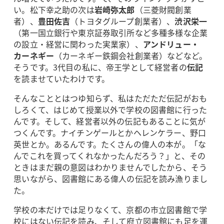
い。松下幸之助の次は
岩崎弥太郎
（三菱財閥創業
者）、
豊田佐吉
（トヨタグループ創業者）、
渋沢栄一
（第一国立銀行や東京証券取引所など多種多様な企業
の設立・経営に関わった実業家）、
アンドリュー・
カーネギー
（カーネギー鉄鋼会社創業者）などなど。
そうです。3代目の私に、帝王学として経営者の
伝記
を読ませていたわけです。
そんなこととはつゆ知らず、私はただただ伝記がおも
しろくて、はじめて授業以外で学校の図書館に行った
んです。そして、経営者以外の伝記もあることに気が
つくんです。ナイチンゲールとかヘレンケラー、野口
英世とか。あるんです。たくさんの偉人の本が。「な
んでこれを買ってくれなかったんだろう？」と、その
ときはまだ親の意図はわかりませんでしたから、そう
思いながら、図書館にある偉人の伝記を読み漁りまし
た。
学校の本だけでは足りなくて、京都の市立図書館で学
校にはない伝記を読み、そして府立図書館にも足を運