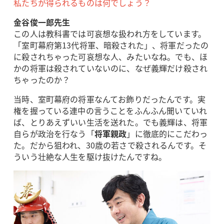
私たちが得られるものは何でしょう？
金谷俊一郎先生
この人は教科書では可哀想な扱われ方をしています。
「室町幕府第13代将軍、暗殺された」、将軍だったの
に殺されちゃった可哀想な人、みたいなね。でも、ほ
かの将軍は殺されていないのに、なぜ義輝だけ殺され
ちゃったのか？
当時、室町幕府の将軍なんてお飾りだったんです。実
権を握っている連中の言うことをふんふん聞いていれ
ば、とりあえずいい生活を送れた。でも義輝は、将軍
自らが政治を行なう「
将軍親政
」に徹底的にこだわっ
た。だから狙われ、30歳の若さで殺されるんです。そ
ういう壮絶な人生を駆け抜けたんですね。