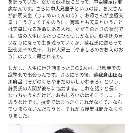
を握っていた。だから蘇我氏にとって、中臣鎌足は邪
魔なんです。さらに
中大兄皇子
というのは、お父さん
が舒明天皇（じょめいてんのう）、お母さんが皇極天
皇（こうぎょくてんのう）、両親とも天皇ということ
は天皇になる運命にある人物。ただそのときの状況で
は、彼の人生はふたつにひとつしかない。蘇我氏の言
いなりになって生き残っていくか、蘇我氏に逆らって
聖徳太子の息子、山背大兄王（やましろのおおえのお
う）のように殺されるか。
しかし、人生に行き詰まったこの2人が、飛鳥寺での
蹴鞠会で出会うんです。さらにその後、
蘇我倉山田石
川麻呂
（そがのくらやまだのいしかわまろ）という、
蘇我氏の人間が彼らに協力する。これを話すと長く
なっちゃうんだけど、おもしろいのはそこでしょ、と
思うわけです。授業ではまったくこれがなくて、なん
てつまらないんだろうと。それから授業は聞かなくな
りました。