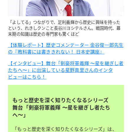
「よしてる」つながりで、足利義輝から歴史に興味を持った
という、れきしクンこと長谷川ヨシテルさん。戦国時代、幕
末期の知識は歴史の専門家も驚くほど
【体験レポート】歴史コメンテーター 金谷俊一郎先生
の『教科書には書ききれない！ 日本史講座』
【インタビュー】舞台「剣豪将軍義輝 〜星を継ぎし者
たちへ〜」に出演している星野真里さんのインタ
ビューはこちら！
もっと歴史を深く知りたくなるシリーズ
舞台「剣豪将軍義輝 〜星を継ぎし者たち
へ〜」
「もっと歴史を深く知りたくなるシリーズ」は、