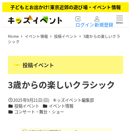
メ
子どもとお出かけ!東京近郊の遊び場・イベント情報
イ
ン
ログイン
新規登録
MENU
コ
ン
Home
イベント情報
投稿イベント
3歳からの楽しいクラ
テ
シック
ン
ツ
へ
投稿イベント
移
動
3歳からの楽しいクラシック
2025年9月21日(日)
キッズイベント編集部
投稿日
著
カテゴリー
カテゴリー
投稿イベント
イベント情報
者
カテゴリー
コンサート・舞台・ショー