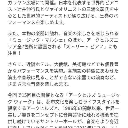
カラヤン広場にて開催。日本を代表する世界的ピアニ
スト辻󠄀井伸行氏とヴァイオリニストの三浦文彰氏を中
心とした世界的アーティストが繰り広げる、圧巻のパ
フォーマンスを楽しめます。
また、本物の楽器に触れ、音楽の楽しさを感じられる
「ミュージック・マルシェ」のほか、アークヒルズエ
リア全7箇所に設置される「ストリート ピアノ」にも
注目！
さらに、近隣ホテル、大使館、美術館などでも個性豊
かなパフォーマンスを実施。各施設の特徴にあわせた
演出や普段は見ることができない楽器での演奏など、
さまざまな音楽を楽しめます。
今回で15回目の開催となる「アークヒルズ ミュージッ
ク ウィーク」は、都市文化を楽しむライフスタイルを
提案するアークヒルズと、1986年の開館以来、世界一
美しい響きをコンセプトに音楽芸術に触れる機会を提
供し続けているサントリーホールが、音楽をより身近
に楽しんでいただくことを目的に2011年にスタートし