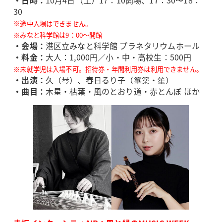
・日時：
10月4日（土）17：10開場、17：30〜18：
30
※途中入場はできません。
※みなと科学館は9：00～開館
・会場：
港区立みなと科学館 プラネタリウムホール
・料金：
大人：1,000円／小・中・高校生：500円
※未就学児は入場不可。招待券・年間利用券は利用できません。
・出演：
久（琴）、春日るり子（篳篥・笙）
・曲目：
木星・枯葉・風のとおり道・赤とんぼ ほか