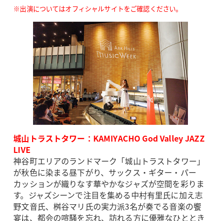
※出演についてはオフィシャルサイトをご確認ください。
城山トラストタワー：KAMIYACHO God Valley JAZZ
LIVE
神谷町エリアのランドマーク「城山トラストタワー」
が秋色に染まる昼下がり、サックス・ギター・パー
カッションが織りなす華やかなジャズが空間を彩りま
す。ジャズシーンで注目を集める中村有里氏に加え志
野文音氏、桝谷マリ氏の実力派3名が奏でる音楽の饗
宴は、都会の喧騒を忘れ、訪れる方に優雅なひととき