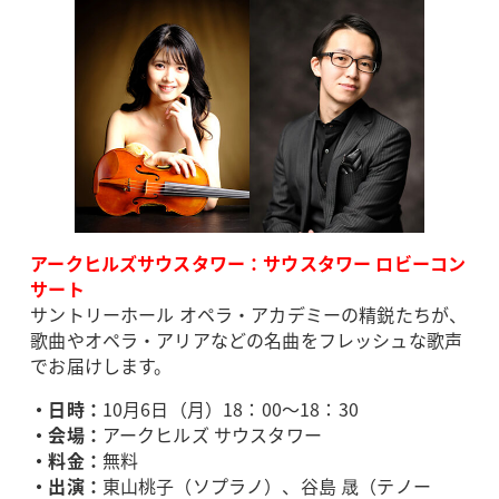
アークヒルズサウスタワー：サウスタワー ロビーコン
サート
サントリーホール オペラ・アカデミーの精鋭たちが、
歌曲やオペラ・アリアなどの名曲をフレッシュな歌声
でお届けします。
・日時：
10月6日（月）18：00～18：30
・会場：
アークヒルズ サウスタワー
・料金：
無料
・出演：
東山桃子（ソプラノ）、谷島 晟（テノー