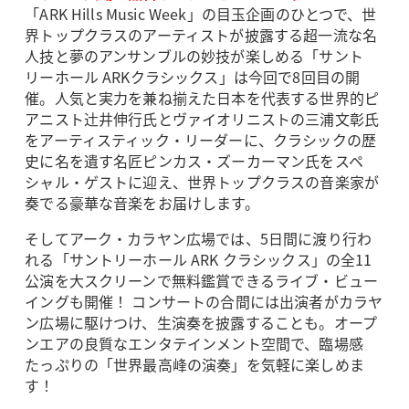
「ARK Hills Music Week」の目玉企画のひとつで、世
界トップクラスのアーティストが披露する超一流な名
人技と夢のアンサンブルの妙技が楽しめる「サント
リーホール ARKクラシックス」は今回で8回目の開
催。人気と実力を兼ね揃えた日本を代表する世界的ピ
アニスト辻󠄀井伸行氏とヴァイオリニストの三浦文彰氏
をアーティスティック・リーダーに、クラシックの歴
史に名を遺す名匠ピンカス・ズーカーマン氏をスペ
シャル・ゲストに迎え、世界トップクラスの音楽家が
奏でる豪華な音楽をお届けします。
そしてアーク・カラヤン広場では、5日間に渡り行わ
れる「サントリーホール ARK クラシックス」の全11
公演を大スクリーンで無料鑑賞できるライブ・ビュー
イングも開催！ コンサートの合間には出演者がカラヤ
ン広場に駆けつけ、生演奏を披露することも。オープ
ンエアの良質なエンタテインメント空間で、臨場感
たっぷりの「世界最高峰の演奏」を気軽に楽しめま
す！