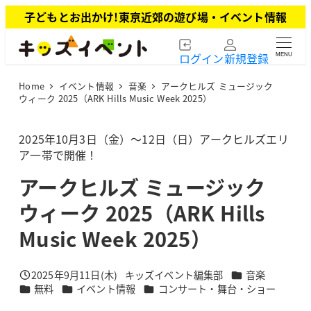
メ
子どもとお出かけ!東京近郊の遊び場・イベント情報
イ
ン
ログイン
新規登録
MENU
コ
ン
Home
イベント情報
音楽
アークヒルズ ミュージック
テ
ウィーク 2025（ARK Hills Music Week 2025）
ン
ツ
2025年10月3日（金）～12日（日）アークヒルズエリ
へ
ア一帯で開催！
移
動
アークヒルズ ミュージック
ウィーク 2025（ARK Hills
Music Week 2025）
カテゴリー
2025年9月11日(木)
キッズイベント編集部
音楽
投稿日
著
カテゴリー
カテゴリー
カテゴリー
無料
イベント情報
コンサート・舞台・ショー
者