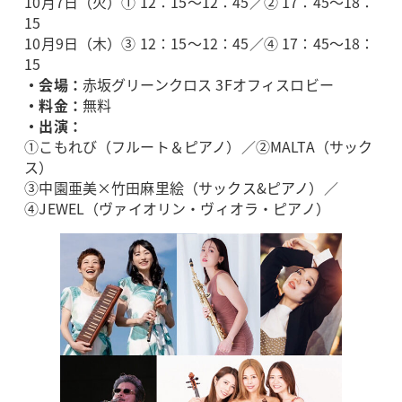
10月7日（火）① 12：15～12：45／② 17：45～18：
15
10月9日（木）③ 12：15～12：45／④ 17：45～18：
15
・会場：
赤坂グリーンクロス 3Fオフィスロビー
・料金：
無料
・出演：
①こもれび（フルート＆ピアノ）／②MALTA（サック
ス）
③中園亜美×竹田麻里絵（サックス&ピアノ）／
④JEWEL（ヴァイオリン・ヴィオラ・ピアノ）