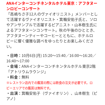
ANAインターコンチネンタルホテル東京：アフタヌー
ンロビーコンサート
「高嶋ちさ子12人のヴァイオリニスト」メンバーとし
て活躍するヴァイオリニスト・箕輪安佑子氏と、ソロ
やアンサンブルで活躍するピアニスト・山本樹生氏に
よるアフタヌーンコンサート。秋の午後のひととき、
アフタヌーンティーやコーヒーとともに、ホテルロ
ビーに響く優雅な調べをゆったりとお楽しみくださ
い。
・日時：
10月6日(月) 15:20～15:40／16:00～16:20／
16:40～17:00
・会場：
ANAインターコンチネンタルホテル東京2階
「アトリウムラウンジ」
・料金：
無料
※レストラン店内での鑑賞の際には飲食の注文が必要です。ロ
ビーエリアでの鑑賞は無料です。
・出演：
箕輪安佑子（ヴァイオリン）、山本樹生（ピ
アノ）