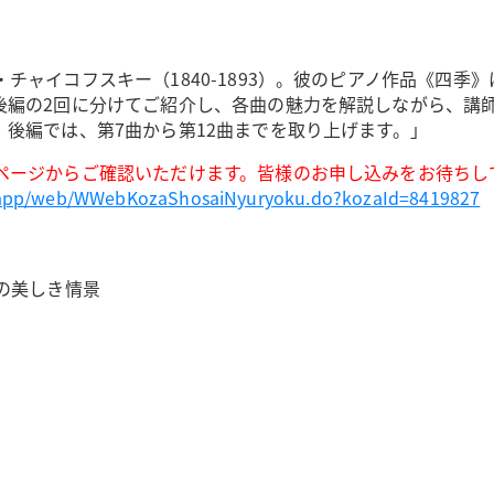
ャイコフスキー（1840-1893）。彼のピアノ作品《四季
後編の2回に分けてご紹介し、各曲の魅力を解説しながら、講
後編では、第7曲から第12曲までを取り上げます。」
ページからご確認いただけます。皆様のお申し込みをお待ちし
ebapp/web/WWebKozaShosaiNyuryoku.do?kozaId=8419827
の美しき情景