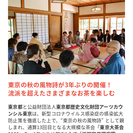
東京の秋の風物詩が3年ぶりの開催！
流派を超えたさまざまなお茶を楽しむ
東京都
と公益財団法人
東京都歴史文化財団アーツカウ
ンシル東京
は、新型コロナウイルス感染症の感染拡大
防止策を徹底した上で、“東京の秋の風物詩” として親
しまれ、通算13回目となる大規模な茶会「
東京大茶会