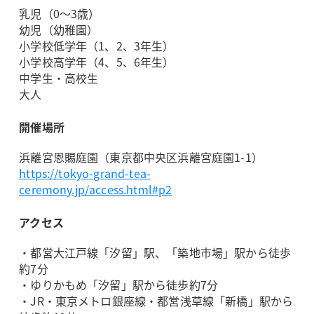
乳児（0～3歳）
幼児（幼稚園）
小学校低学年（1、2、3年生）
小学校高学年（4、5、6年生）
中学生・高校生
大人
開催場所
浜離宮恩賜庭園（東京都中央区浜離宮庭園1-1）
https://tokyo-grand-tea-
ceremony.jp/access.html#p2
アクセス
・都営大江戸線「汐留」駅、「築地市場」駅から徒歩
約7分
・ゆりかもめ「汐留」駅から徒歩約7分
・JR・東京メトロ銀座線・都営浅草線「新橋」駅から