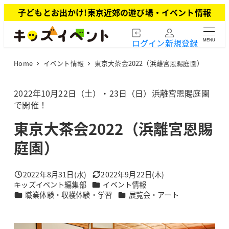
メ
子どもとお出かけ!東京近郊の遊び場・イベント情報
イ
ン
ログイン
新規登録
MENU
コ
ン
Home
イベント情報
東京大茶会2022（浜離宮恩賜庭園）
テ
ン
ツ
2022年10月22日（土）・23日（日）浜離宮恩賜庭園
へ
で開催！
移
東京大茶会2022（浜離宮恩賜
動
庭園）
2022年8月31日(水)
2022年9月22日(木)
投稿日
更新日
カテゴリー
キッズイベント編集部
イベント情報
著
カテゴリー
カテゴリー
職業体験・収穫体験・学習
展覧会・アート
者