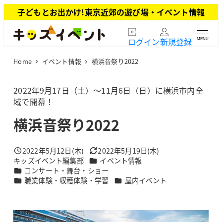
メ
子どもとお出かけ!東京近郊の遊び場・イベント情報
イ
ン
ログイン
新規登録
MENU
コ
ン
Home
イベント情報
横浜音祭り2022
テ
ン
ツ
2022年9月17日（土）～11月6日（日）に横浜市内全
へ
域で開幕！
移
横浜音祭り2022
動
2022年5月12日(木)
2022年5月19日(木)
投稿日
更新日
カテゴリー
キッズイベント編集部
イベント情報
著
カテゴリー
コンサート・舞台・ショー
者
カテゴリー
カテゴリー
職業体験・収穫体験・学習
屋内イベント