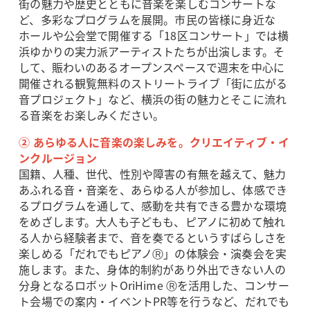
街の魅力や歴史とともに音楽を楽しむコンサートな
ど、多彩なプログラムを展開。市民の皆様に身近な
ホールや公会堂で開催する「18区コンサート」では横
浜ゆかりの実力派アーティストたちが出演します。そ
して、賑わいのあるオープンスペースで週末を中心に
開催される観覧無料のストリートライブ「街に広がる
音プロジェクト」など、横浜の街の魅力とそこに流れ
る音楽をお楽しみください。
② あらゆる人に音楽の楽しみを。クリエイティブ・イ
ンクルージョン
国籍、人種、世代、性別や障害の有無を越えて、魅力
あふれる音・音楽を、あらゆる人が参加し、体感でき
るプログラムを通して、感動を共有できる豊かな環境
をめざします。大人も子どもも、ピアノに初めて触れ
る人から経験者まで、音を奏でるというすばらしさを
楽しめる「だれでもピアノⓇ」の体験会・演奏会を実
施します。また、身体的制約があり外出できない人の
分身となるロボットOriHime Ⓡを活用した、コンサー
ト会場での案内・イベントPR等を行うなど、だれでも