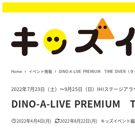
メ
イ
ン
コ
ン
テ
ン
ツ
へ
移
Home
イベント情報
DINO-A-LIVE PREMIUM TIME D
動
2022年7月23日（土）〜9月25日（日）IHIステージ
DINO-A-LIVE PREMI
2022年4月4日(月)
2022年8月22日(月)
キッズイベント編
投稿日
更新日
著
者