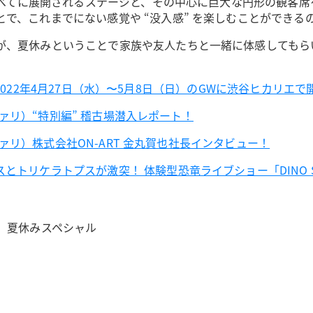
すべてに展開されるステージと、その中心に巨大な円形の観客
で、これまでにない感覚や “没入感” を楽しむことができる
が、夏休みということで家族や友人たちと一緒に体感してもら
〜 2022年4月27日（水）〜5月8日（日）のGWに渋谷ヒカリエで
サファリ）“特別編” 稽古場潜入レポート！
サファリ）株式会社ON-ART 金丸賀也社長インタビュー！
トリケラトプスが激突！ 体験型恐竜ライブショー「DINO S
イバー）夏休みスペシャル