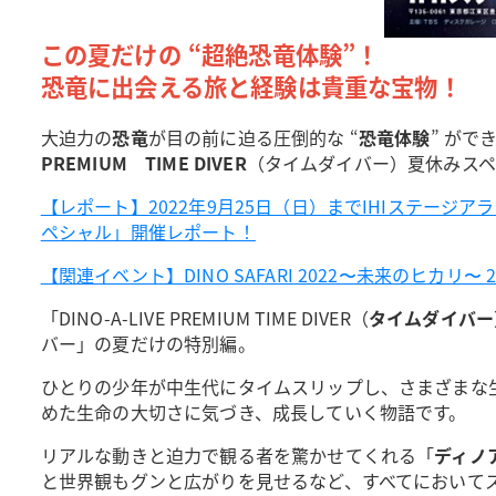
この夏だけの “超絶恐竜体験”！
恐竜に出会える旅と経験は貴重な宝物！
大迫力の
恐竜
が目の前に迫る圧倒的な “
恐竜体験
” がで
PREMIUM TIME DIVER
（タイムダイバー）夏休みス
【レポート】2022年9月25日（日）までIHIステージアラウ
ペシャル」開催レポート！
【関連イベント】DINO SAFARI 2022〜未来のヒカリ
「DINO-A-LIVE PREMIUM TIME DIVER（
タイムダイバー
バー」の夏だけの特別編。
ひとりの少年が中生代にタイムスリップし、さまざまな
めた生命の大切さに気づき、成長していく物語です。
リアルな動きと迫力で観る者を驚かせてくれる「
ディノ
と世界観もグンと広がりを見せるなど、すべてにおいて