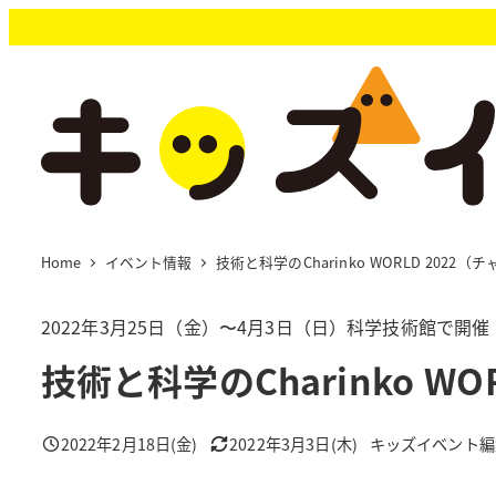
メ
イ
ン
コ
ン
テ
ン
ツ
へ
移
Home
イベント情報
技術と科学のCharinko WORLD 2022
動
2022年3月25日（金）〜4月3日（日）科学技術館で
技術と科学のCharinko W
2022年2月18日(金)
2022年3月3日(木)
キッズイベント編
投稿日
更新日
著
者