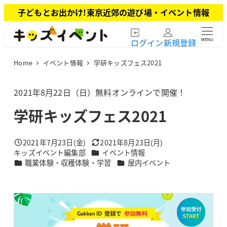
メ
子どもとお出かけ!東京近郊の遊び場・イベント情報
イ
ン
ログイン
新規登録
MENU
コ
ン
Home
イベント情報
学研キッズフェス2021
テ
ン
ツ
2021年8月22日（日）無料オンラインで開催！
へ
学研キッズフェス2021
移
動
2021年7月23日(金)
2021年8月23日(月)
投稿日
更新日
カテゴリー
キッズイベント編集部
イベント情報
著
カテゴリー
カテゴリー
職業体験・収穫体験・学習
屋内イベント
者