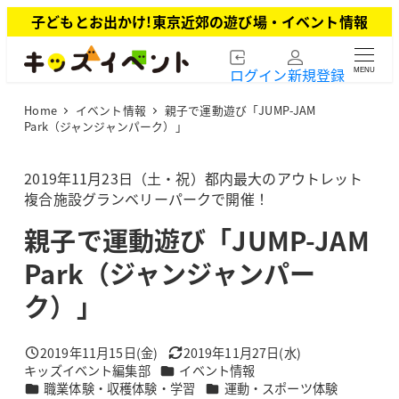
メ
子どもとお出かけ!東京近郊の遊び場・イベント情報
イ
ン
ログイン
新規登録
MENU
コ
ン
Home
イベント情報
親子で運動遊び「JUMP-JAM
テ
Park（ジャンジャンパーク）」
ン
ツ
2019年11月23日（土・祝）都内最大のアウトレット
へ
複合施設グランベリーパークで開催！
移
動
親子で運動遊び「JUMP-JAM
Park（ジャンジャンパー
ク）」
2019年11月15日(金)
2019年11月27日(水)
投稿日
更新日
カテゴリー
キッズイベント編集部
イベント情報
著
カテゴリー
カテゴリー
職業体験・収穫体験・学習
運動・スポーツ体験
者