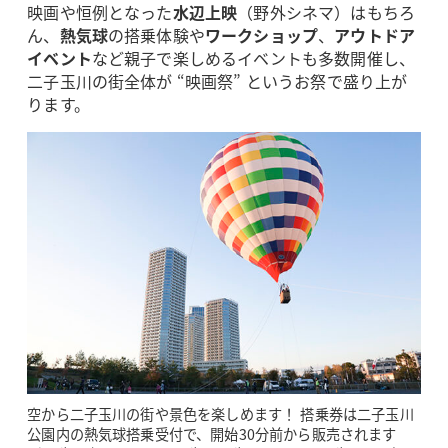
映画や恒例となった
水辺上映
（野外シネマ）はもちろ
ん、
熱気球
の搭乗体験や
ワークショップ
、
アウトドア
イベント
など親子で楽しめるイベントも多数開催し、
二子玉川の街全体が “映画祭” というお祭で盛り上が
ります。
空から二子玉川の街や景色を楽しめます！ 搭乗券は二子玉川
公園内の熱気球搭乗受付で、開始30分前から販売されます