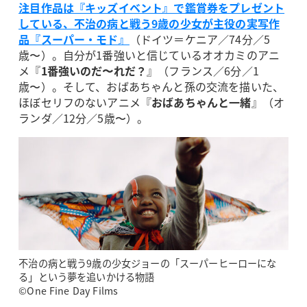
注目作品は『キッズイベント』で鑑賞券をプレゼント
している、不治の病と戦う9歳の少女が主役の実写作
品『スーパー・モド』
（ドイツ＝ケニア／74分／5
歳〜）。自分が1番強いと信じているオオカミのアニ
メ『
1番強いのだ〜れだ？
』（フランス／6分／1
歳〜）。そして、おばあちゃんと孫の交流を描いた、
ほぼセリフのないアニメ『
おばあちゃんと一緒
』（オ
ランダ／12分／5歳〜）。
不治の病と戦う9歳の少女ジョーの「スーパーヒーローにな
る」という夢を追いかける物語
©One Fine Day Films