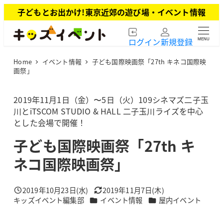
メ
子どもとお出かけ!東京近郊の遊び場・イベント情報
イ
ン
ログイン
新規登録
MENU
コ
ン
Home
イベント情報
子ども国際映画祭「27th キネコ国際映
テ
画祭」
ン
ツ
2019年11月1日（金）〜5日（火）109シネマズ二子玉
へ
川とiTSCOM STUDIO & HALL 二子玉川ライズを中心
移
とした会場で開催！
動
子ども国際映画祭「27th キ
ネコ国際映画祭」
2019年10月23日(水)
2019年11月7日(木)
投稿日
更新日
カテゴリー
カテゴリー
キッズイベント編集部
イベント情報
屋内イベント
著
者