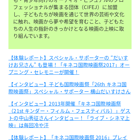
フェッショナルが集まる団体（CIFEJ）に加盟
し、子どもたちが映画を通じて世界の芸術や文化
に触れ、映画から夢や希望を育むこと、子どもた
ちの人生の指針のきっかけとなる映画の上映に取
り組んでいます。
【体験レポート】スペシャル・サポーターの “だいす
けお兄さん” も登場！「キネコ国際映画祭2017」オー
プニング・セレモニーが開催！
【インタビュー】子ども国際映画祭「26th キネコ国
際映画祭」スペシャル・サポーター 横山だいすけさん
【インタビュー】2013年開催「キネコ国際映画祭
（21st キンダー・フィルム・フェスティバル）」ゲス
トの中山秀征さんインタビュー！「ライブ・シネマ上
映」は毎回冷や汗
【体験レポート】「キネコ国際映画祭 2016」プレイ