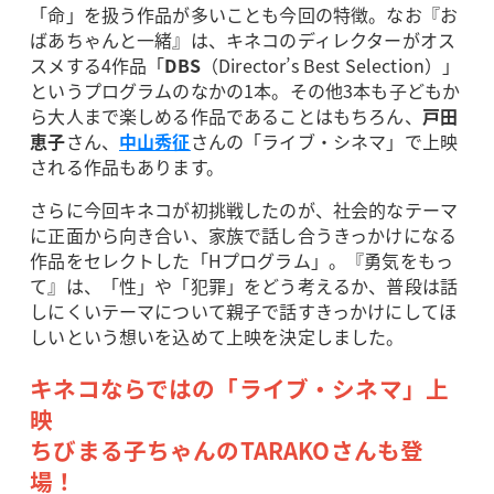
「命」を扱う作品が多いことも今回の特徴。なお『お
ばあちゃんと一緒』は、キネコのディレクターがオス
スメする4作品「
DBS
（Director’s Best Selection）」
というプログラムのなかの1本。その他3本も子どもか
ら大人まで楽しめる作品であることはもちろん、
戸田
恵子
さん、
中山秀征
さんの「ライブ・シネマ」で上映
される作品もあります。
さらに今回キネコが初挑戦したのが、社会的なテーマ
に正面から向き合い、家族で話し合うきっかけになる
作品をセレクトした「Hプログラム」。『勇気をもっ
て』は、「性」や「犯罪」をどう考えるか、普段は話
しにくいテーマについて親子で話すきっかけにしてほ
しいという想いを込めて上映を決定しました。
キネコならではの「ライブ・シネマ」上
映
ちびまる子ちゃんのTARAKOさんも登
場！