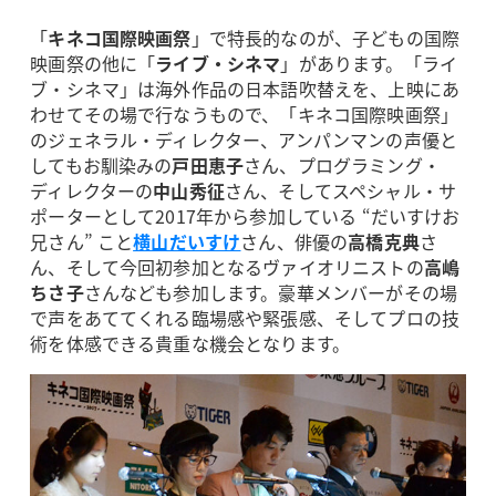
「
キネコ国際映画祭
」で特長的なのが、子どもの国際
映画祭の他に「
ライブ・シネマ
」があります。「ライ
ブ・シネマ」は海外作品の日本語吹替えを、上映にあ
わせてその場で行なうもので、「キネコ国際映画祭」
のジェネラル・ディレクター、アンパンマンの声優と
してもお馴染みの
戸田恵子
さん、プログラミング・
ディレクターの
中山秀征
さん、そしてスペシャル・サ
ポーターとして2017年から参加している “だいすけお
兄さん” こと
横山だいすけ
さん、俳優の
高橋克典
さ
ん、そして今回初参加となるヴァイオリニストの
高嶋
ちさ子
さんなども参加します。豪華メンバーがその場
で声をあててくれる臨場感や緊張感、そしてプロの技
術を体感できる貴重な機会となります。