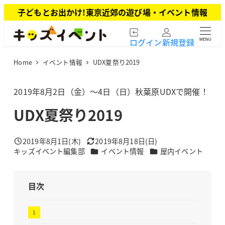
メ
子どもとお出かけ!東京近郊の遊び場・イベント情報
イ
ン
ログイン
新規登録
MENU
コ
ン
Home
イベント情報
UDX夏祭り2019
テ
ン
ツ
2019年8月2日（金）～4日（日）秋葉原UDXで開催！
へ
UDX夏祭り2019
移
動
2019年8月1日(木)
2019年8月18日(日)
投稿日
更新日
カテゴリー
カテゴリー
キッズイベント編集部
イベント情報
屋内イベント
著
者
目次