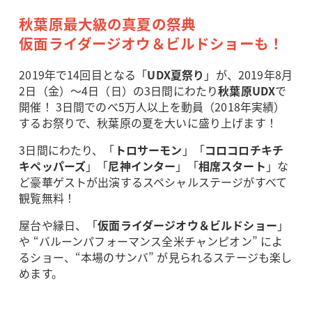
秋葉原最大級の真夏の祭典
仮面ライダージオウ＆ビルドショーも！
2019年で14回目となる「
UDX夏祭り
」が、2019年8月
2日（金）～4日（日）の3日間にわたり
秋葉原UDX
で
開催！ 3日間でのべ5万人以上を動員（2018年実績）
するお祭りで、秋葉原の夏を大いに盛り上げます！
3日間にわたり、「
トロサーモン
」「
コロコロチキチ
キペッパーズ
」「
尼神インター
」「
相席スタート
」な
ど豪華ゲストが出演するスペシャルステージがすべて
観覧無料！
屋台や縁日、「
仮面ライダージオウ＆ビルドショー
」
や “バルーンパフォーマンス全米チャンピオン” によ
るショー、“本場のサンバ” が見られるステージも楽し
めます。