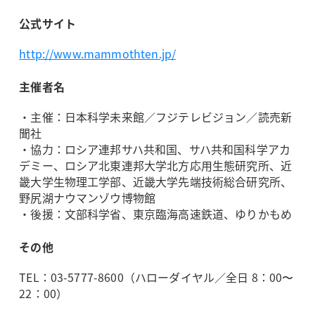
公式サイト
http://www.mammothten.jp/
主催者名
・主催：日本科学未来館／フジテレビジョン／読売新
聞社
・協力：ロシア連邦サハ共和国、サハ共和国科学アカ
デミー、ロシア北東連邦大学北方応用生態研究所、近
畿大学生物理工学部、近畿大学先端技術総合研究所、
野尻湖ナウマンゾウ博物館
・後援：文部科学省、東京臨海高速鉄道、ゆりかもめ
その他
TEL：03-5777-8600（ハローダイヤル／全日 8：00〜
22：00）