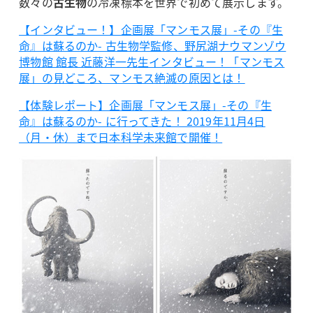
数々の
古生物
の冷凍標本を世界で初めて展示します。
【インタビュー！】企画展「マンモス展」-その『生
命』は蘇るのか- 古生物学監修、野尻湖ナウマンゾウ
博物館 館長 近藤洋一先生インタビュー！「マンモス
展」の見どころ、マンモス絶滅の原因とは！
【体験レポート】企画展「マンモス展」-その『生
命』は蘇るのか- に行ってきた！ 2019年11月4日
（月・休）まで日本科学未来館で開催！