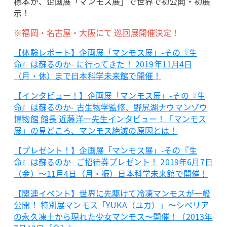
標本が、企画展「マンモス展」で世界で初公開・初展
示！
※福岡・名古屋・大阪にて 巡回展開催決定！
【体験レポート】企画展「マンモス展」-その『生
命』は蘇るのか- に行ってきた！ 2019年11月4日
（月・休）まで日本科学未来館で開催！
【インタビュー！】企画展「マンモス展」-その『生
命』は蘇るのか- 古生物学監修、野尻湖ナウマンゾウ
博物館 館長 近藤洋一先生インタビュー！「マンモス
展」の見どころ、マンモス絶滅の原因とは！
【プレゼント！】企画展「マンモス展」-その『生
命』は蘇るのか- ご招待券プレゼント！ 2019年6月7日
（金）〜11月4日（月・振）日本科学未来館で開催！
【関連イベント】世界に先駆けて冷凍マンモスが一般
公開！ 特別展マンモス「YUKA（ユカ）」〜シベリア
の永久凍土から現れた少女マンモス〜開催！（2013年