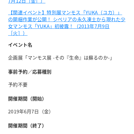
7月12日［金］）
【関連イベント】特別展マンモス「YUKA（ユカ）」
の開梱作業が公開！ シベリアの永久凍土から現れた少
女マンモス「YUKA」初披露！（2013年7月9日
［火］）
イベント名
企画展「マンモス展 -その『生命』は蘇るのか-」
事前予約／応募種別
予約不要
開催期間（開始）
2019年6月7日（金）
開催期間（終了）