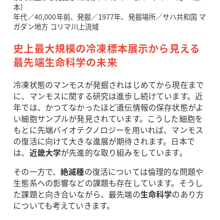
本）
年代／40,000年前、発掘／1977年、発掘場所／サハ共和国 マ
ガダン地方 コリマ川上流域
史上最大規模の冷凍標本展示から見える
最先端生命科学の未来
冷凍状態のマンモスが発掘されはじめてから現在まで
に、マンモスに関する研究は進歩し続けています。近
年では、かつてなかったほど遺伝情報の保存状態がよ
い細胞サンプルが発見されています。こうした細胞を
もとに先端バイオテクノロジーを用いれば、マンモス
の復活に向けて大きな進展が期待されます。日本で
は、
近畿大学
が先進的な取り組みをしています。
その一方で、
絶滅種
の復活については倫理的な問題や
生態系への影響などの課題も存在しています。そうし
た課題と向き合いながら、最先端の
生命科学
のあり方
についても考えていきます。