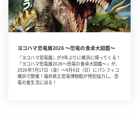
ヨコハマ恐竜展2026 ～恐竜の食卓大図鑑～
『ヨコハマ恐竜展』が9年ぶりに横浜に帰ってくる！
『ヨコハマ恐竜展2026～恐竜の食卓大図鑑～』が、
2026年7月17日（金）～9月6日（日）にパシフィコ
横浜で開催！福井県立恐竜博物館が特別協力し、恐
竜の食生活に迫る！