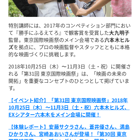
特別講師には、2017年のコンペティション部門におい
て『勝手にふるえてろ』で観客賞を受賞した
大九明子
監督。東京国際映画祭のメイン会場である
六本木ヒル
ズ
を拠点に、プロの映画監督やスタッフとともに本格
的な映画づくりに挑戦します。
2018年10月25日（木）〜11月3日（土・祝）に開催さ
れる「第31回 東京国際映画祭」は、「映画の未来の
開拓」を重要なコンセプトのひとつとして掲げていま
す。
【イベント紹介】「第31回 東京国際映画祭」2018年
10月25日（木）〜11月3日（土・祝）六本木ヒルズ、
EXシアター六本木をメイン会場に開催！
【体験レポート】安藤サクラさん、蒼井優さん、満島
ひかりさん、宮崎あおいさんが登場！「第30回 東京