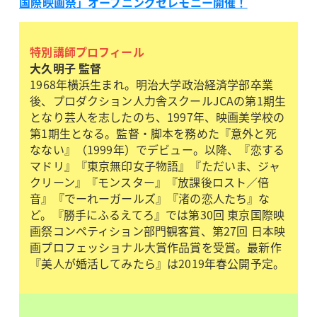
国際映画祭」オープニングセレモニー開催！
特別講師プロフィール
大久明子 監督
1968年横浜生まれ。明治大学政治経済学部卒業
後、プロダクション人力舎スクールJCAの第1期生
となり芸人を志したのち、1997年、映画美学校の
第1期生となる。監督・脚本を務めた『意外と死
なない』（1999年）でデビュー。以降、『恋する
マドリ』『東京無印女子物語』『ただいま、ジャ
クリーン』『モンスター』『放課後ロスト／倍
音』『でーれーガールズ』『渚の恋人たち』な
ど。『勝手にふるえてろ』では第30回 東京国際映
画祭コンペティション部門観客賞、第27回 日本映
画プロフェッショナル大賞作品賞を受賞。最新作
『美人が婚活してみたら』は2019年春公開予定。