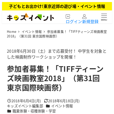
メ
子どもとお出かけ!東京近郊の遊び場・イベント情報
イ
ン
ログイン
新規登録
MENU
コ
ン
Home
イベント情報
参加者募集！「TIFFティーンズ映画教室
テ
2018」（第31回 東京国際映画祭）
ン
ツ
2018年6月30日（土）まで応募受付！ 中学生を対象と
へ
した映画制作ワークショップを開催！
移
動
参加者募集！「TIFFティーン
ズ映画教室2018」（第31回
東京国際映画祭）
2018年6月4日(月)
2018年6月18日(月)
投稿日
更新日
カテゴリー
キッズイベント編集部
イベント情報
著
カテゴリー
職業体験・収穫体験・学習
者