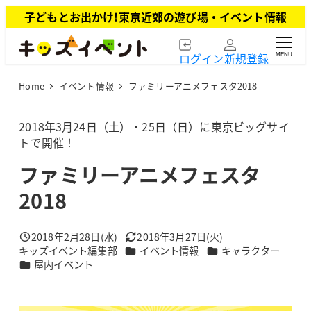
メ
子どもとお出かけ!東京近郊の遊び場・イベント情報
イ
ン
ログイン
新規登録
MENU
コ
ン
Home
イベント情報
ファミリーアニメフェスタ2018
テ
ン
ツ
2018年3月24日（土）・25日（日）に東京ビッグサイ
へ
トで開催！
移
ファミリーアニメフェスタ
動
2018
2018年2月28日(水)
2018年3月27日(火)
投稿日
更新日
カテゴリー
カテゴリー
キッズイベント編集部
イベント情報
キャラクター
著
カテゴリー
屋内イベント
者