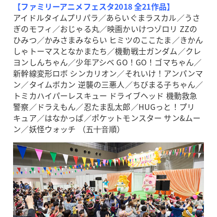
【ファミリーアニメフェスタ2018 全21作品】
アイドルタイムプリパラ／あらいぐまラスカル／うさ
ぎのモフィ／おじゃる丸／映画かいけつゾロリ ZZの
ひみつ／かみさまみならい ヒミツのここたま／きかん
しゃトーマスとなかまたち／機動戦士ガンダム／クレ
ヨンしんちゃん／少年アシベ GO！GO！ゴマちゃん／
新幹線変形ロボ シンカリオン／それいけ！アンパンマ
ン／タイムボカン 逆襲の三悪人／ちびまる子ちゃん／
トミカハイパーレスキュー ドライブヘッド 機動救急
警察／ドラえもん／忍たま乱太郎／HUGっと！プリ
キュア／はなかっぱ／ポケットモンスター サン&ムー
ン／妖怪ウォッチ （五⼗⾳順）