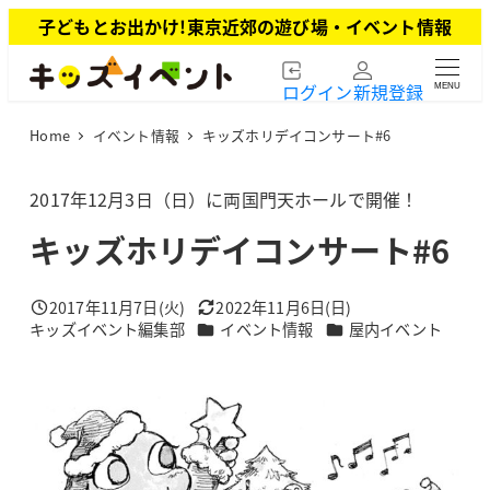
メ
子どもとお出かけ!東京近郊の遊び場・イベント情報
イ
ン
ログイン
新規登録
MENU
コ
ン
Home
イベント情報
キッズホリデイコンサート#6
テ
ン
ツ
2017年12月3日（日）に両国門天ホールで開催！
へ
キッズホリデイコンサート#6
移
動
2017年11月7日(火)
2022年11月6日(日)
投稿日
更新日
カテゴリー
カテゴリー
キッズイベント編集部
イベント情報
屋内イベント
著
者