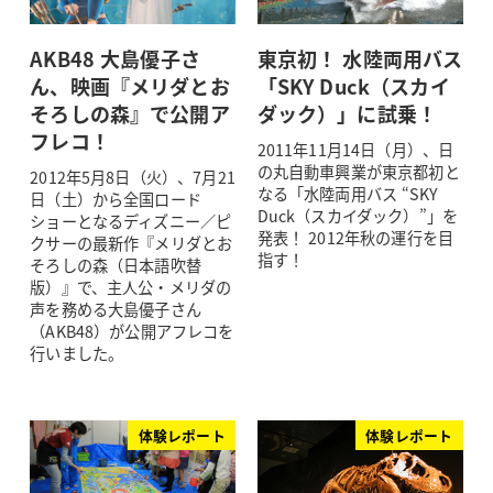
AKB48 大島優子さ
東京初！ 水陸両用バス
ん、映画『メリダとお
「SKY Duck（スカイ
そろしの森』で公開ア
ダック）」に試乗！
フレコ！
2011年11月14日（月）、日
の丸自動車興業が東京都初と
2012年5月8日（火）、7月21
なる「水陸両用バス “SKY
日（土）から全国ロード
Duck（スカイダック）”」を
ショーとなるディズニー／ピ
発表！ 2012年秋の運行を目
クサーの最新作『メリダとお
指す！
そろしの森（日本語吹替
版）』で、主人公・メリダの
声を務める大島優子さん
（AKB48）が公開アフレコを
行いました。
体験レポート
体験レポート