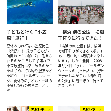
子どもと行く “小笠
「横浜 海の公園」に潮
原” 旅行！
干狩りに行ってきた！
夏休みの旅行は小笠原諸島
「横浜 海の公園」は、横浜
（父島）！6歳の子どもが25
で潮干狩りができるスポット
時間以上もの船中泊に耐えら
で、3月中旬〜6月頃まで楽し
れるのか？ そして子連れで
めます。しかも無料！ 2008
小笠原旅行は楽しめるのか？
年5月4日（水）、ゴールデン
をはじめ、持ち物や服装など
ウィークの真っただ中、混雑
を紹介！ ゴールデンウィー
を予想しながらも「横浜 海
ク、夏休みの子どもと一緒の
の公園」に潮干狩りに行って
小笠原旅行の参考に、どう
きました！
ぞ！
体験レポート
体験レポート