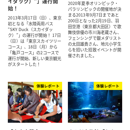
イダック）”」運行開
2020年夏季オリンピック・
始！
パラリンピックの開催地が決
まる2013年9月7日まであと
2013年3月17日（日）、東京
200日となった2月19日、羽
初となる「水陸両用バス
田空港（東京都大田区）で歌
“SKY Duck（スカイダッ
舞伎俳優の市川海老蔵さん、
ク）”」の運行が開始！ 17日
フェンシングで銀メダリスト
（日）は「東京スカイツリー
の太田雄貴さん、地元小学生
コース」、18日（月）から
らを招いた招致イベントが開
「亀戸コース」の2コースで
催されました。
運行が開始、新しい東京観光
がスタートした！
体験レポート
体験レポート