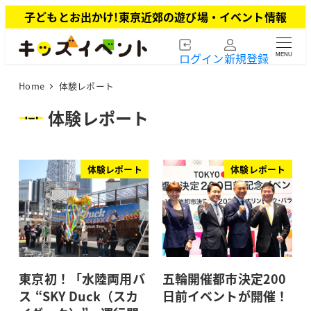
メ
子どもとお出かけ!東京近郊の遊び場・イベント情報
イ
ン
ログイン
新規登録
MENU
コ
ン
Home
体験レポート
テ
ン
体験レポート
ツ
へ
移
体験レポート
体験レポート
動
東京初！「水陸両用バ
五輪開催都市決定200
ス “SKY Duck（スカ
日前イベントが開催！