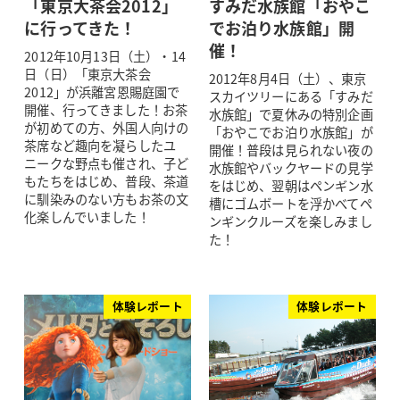
「東京大茶会2012」
すみだ水族館「おやこ
に行ってきた！
でお泊り水族館」開
催！
2012年10月13日（土）・14
日（日）「東京大茶会
2012年8月4日（土）、東京
2012」が浜離宮恩賜庭園で
スカイツリーにある「すみだ
開催、行ってきました！お茶
水族館」で夏休みの特別企画
が初めての方、外国人向けの
「おやこでお泊り水族館」が
茶席など趣向を凝らしたユ
開催！普段は見られない夜の
ニークな野点も催され、子ど
水族館やバックヤードの見学
もたちをはじめ、普段、茶道
をはじめ、翌朝はペンギン水
に馴染みのない方もお茶の文
槽にゴムボートを浮かべてペ
化楽しんでいました！
ンギンクルーズを楽しみまし
た！
体験レポート
体験レポート