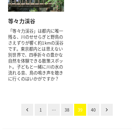
等々力渓谷
「等々力渓谷」は都内に唯一
残る、川のせせらぎと野鳥の
さえずりが響く約1kmの渓谷
です。東京都内とは思えない
別世界で、四季折々の豊かな
自然を体験できる散策スポッ
ト。子どもと一緒に川の水の
流れる音、鳥の鳴き声を聴き
に行くのはいかがですか？
投
1
…
38
39
40
稿
の