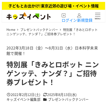
メ
子どもとお出かけ!東京近郊の遊び場・イベント情報
イ
ン
ログイン
新規登録
MENU
コ
ン
Home
プレゼントバックナンバー
特別展「きみとロボット
テ
ニンゲンッテ、ナンダ？」ご招待券プレゼント！
ン
ツ
2022年3月18日（金）〜8月31日（水）日本科学未来
へ
館で開催！
移
動
特別展「きみとロボット ニン
ゲンッテ、ナンダ？」ご招待
券プレゼント！
2022年2月12日(土)
2025年8月13日(水)
投稿日
更新日
カテゴリー
キッズイベント編集部
プレゼントバックナンバー
著
者