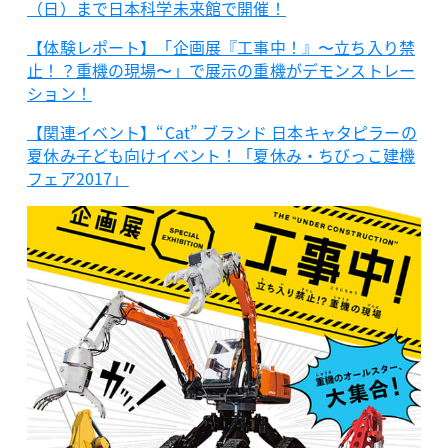
（日）まで日本科学未来館で開催！
【体験レポート】「企画展『工事中！』〜立ち入り禁
止！？重機の現場〜」で展示の重機がデモンストレー
ション！
【関連イベント】“Cat” ブランド 日本キャタピラーの
夏休み子ども向けイベント！「夏休み・ちびっこ建機
フェア2017」