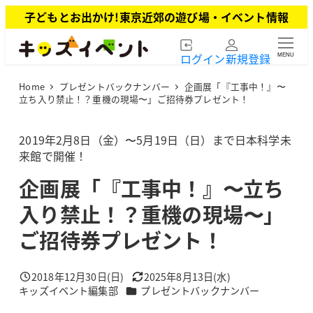
メ
子どもとお出かけ!東京近郊の遊び場・イベント情報
イ
ン
ログイン
新規登録
MENU
コ
ン
Home
プレゼントバックナンバー
企画展「『工事中！』〜
テ
立ち入り禁止！？重機の現場〜」ご招待券プレゼント！
ン
ツ
2019年2月8日（金）〜5月19日（日）まで日本科学未
へ
来館で開催！
移
動
企画展「『工事中！』〜立ち
入り禁止！？重機の現場〜」
ご招待券プレゼント！
2018年12月30日(日)
2025年8月13日(水)
投稿日
更新日
カテゴリー
キッズイベント編集部
プレゼントバックナンバー
著
者