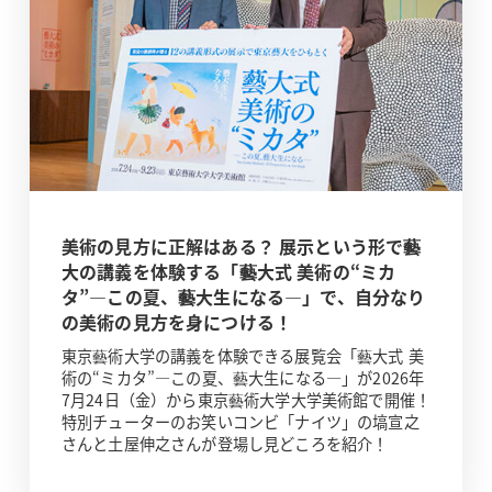
美術の見方に正解はある？ 展示という形で藝
大の講義を体験する「藝大式 美術の“ミカ
タ”―この夏、藝大生になる―」で、自分なり
の美術の見方を身につける！
東京藝術大学の講義を体験できる展覧会「藝大式 美
術の“ミカタ”―この夏、藝大生になる―」が2026年
7月24日（金）から東京藝術大学大学美術館で開催！
特別チューターのお笑いコンビ「ナイツ」の塙宣之
さんと土屋伸之さんが登場し見どころを紹介！