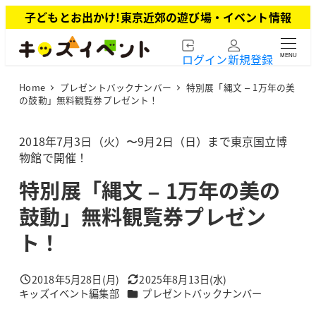
メ
子どもとお出かけ!東京近郊の遊び場・イベント情報
イ
ン
ログイン
新規登録
MENU
コ
ン
Home
プレゼントバックナンバー
特別展「縄文 – 1万年の美
テ
の鼓動」無料観覧券プレゼント！
ン
ツ
2018年7月3日（火）〜9月2日（日）まで東京国立博
へ
物館で開催！
移
動
特別展「縄文 – 1万年の美の
鼓動」無料観覧券プレゼン
ト！
2018年5月28日(月)
2025年8月13日(水)
投稿日
更新日
カテゴリー
キッズイベント編集部
プレゼントバックナンバー
著
者