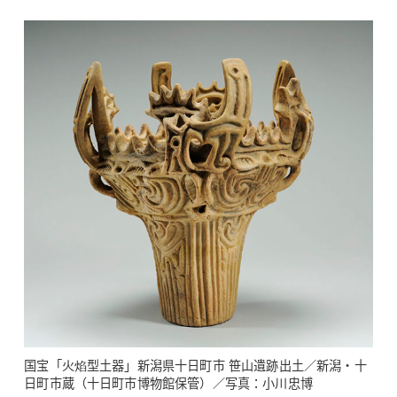
国宝「火焰型土器」新潟県十日町市 笹山遺跡出土／新潟・十
日町市蔵（十日町市博物館保管）／写真：小川忠博