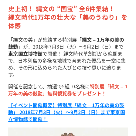
史上初！ 縄文の “国宝” 全6件集結！
縄文時代1万年の壮大な「美のうねり」を
体感
「縄文の美」が集結する特別展「
縄文 – 1万年の美の
鼓動
」が、2018年7月3日（火）〜9月2日（日）まで
東京国立博物館
で開催！ 縄文時代草創期から晩期ま
で、日本列島の多様な地域で育まれた優品を一堂に集
め、その形に込められた人びとの技や思いに迫りま
す。
開催を記念して、抽選で5組10名様に
特別展「縄文 – 1
万年の美の鼓動」無料観覧券をプレゼント！
【イベント開催概要】特別展「縄文 – 1万年の美の鼓
動」 2018年7月3日（火）〜9月2日（日）まで東京国
立博物館で開催！