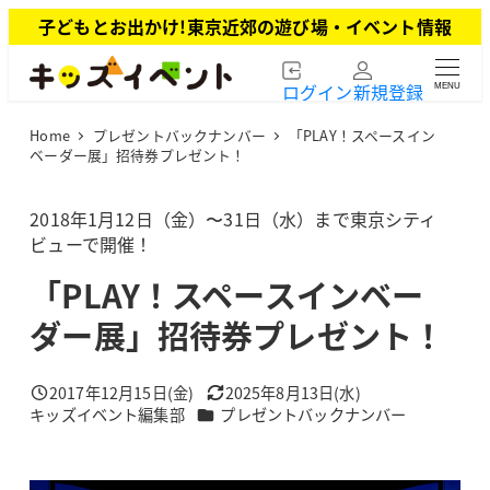
メ
子どもとお出かけ!東京近郊の遊び場・イベント情報
イ
ン
ログイン
新規登録
MENU
コ
ン
Home
プレゼントバックナンバー
「PLAY！スペースイン
テ
ベーダー展」招待券プレゼント！
ン
ツ
2018年1月12日（金）〜31日（水）まで東京シティ
へ
ビューで開催！
移
動
「PLAY！スペースインベー
ダー展」招待券プレゼント！
2017年12月15日(金)
2025年8月13日(水)
投稿日
更新日
カテゴリー
キッズイベント編集部
プレゼントバックナンバー
著
者