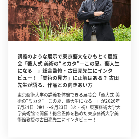
講義のような展示で東京藝大をひもとく展覧
会「藝大式 美術の“ミカタ”―この夏、藝大生
になる―」総合監修・古田亮先生にインタ
ビュー！「美術の見方」に正解はある？ 古田
先生が語る、作品との向きあい方
東京藝術大学の講義を体験できる展覧会「藝大式 美
術の“ミカタ”―この夏、藝大生になる―」が2026年
7月24日（金）〜9月23日（火・祝）東京藝術大学大
学美術館で開催！総合監修を務めた東京藝術大学美
術館教授の古田亮先生にインタビュー！