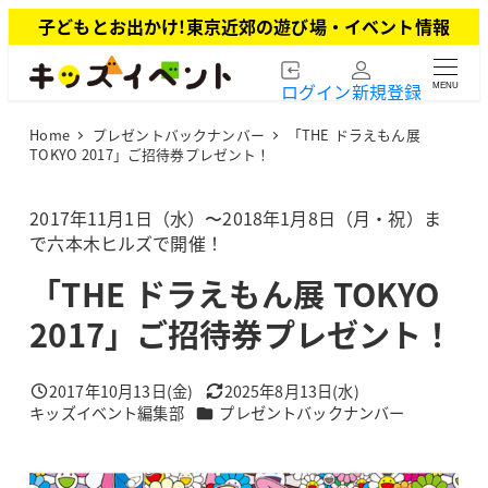
メ
子どもとお出かけ!東京近郊の遊び場・イベント情報
イ
ン
ログイン
新規登録
MENU
コ
ン
Home
プレゼントバックナンバー
「THE ドラえもん展
テ
TOKYO 2017」ご招待券プレゼント！
ン
ツ
2017年11月1日（水）〜2018年1月8日（月・祝）ま
へ
で六本木ヒルズで開催！
移
動
「THE ドラえもん展 TOKYO
2017」ご招待券プレゼント！
2017年10月13日(金)
2025年8月13日(水)
投稿日
更新日
カテゴリー
キッズイベント編集部
プレゼントバックナンバー
著
者