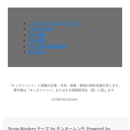
『キッズイベント』について
お問い合わせ
広告掲載
利用規約
個人情報の取扱方針
媒体資料
『キッズイベント』に掲載の記事・写真・画像・動画の無断転載を禁じます。
著作権は『キッズイベント』またはその情報提供社（者）に属します。
©2006 KidsEvent.
Snow Monkey
テーマ by
モンキーレンチ
Powered by