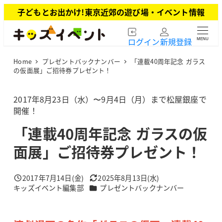
メ
子どもとお出かけ!東京近郊の遊び場・イベント情報
イ
ン
ログイン
新規登録
MENU
コ
ン
Home
プレゼントバックナンバー
「連載40周年記念 ガラス
テ
の仮面展」ご招待券プレゼント！
ン
ツ
2017年8月23日（水）〜9月4日（月）まで松屋銀座で
へ
開催！
移
動
「連載40周年記念 ガラスの仮
面展」ご招待券プレゼント！
2017年7月14日(金)
2025年8月13日(水)
投稿日
更新日
カテゴリー
キッズイベント編集部
プレゼントバックナンバー
著
者