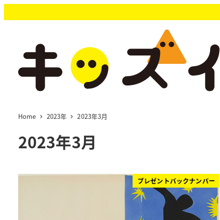
メ
イ
ン
コ
ン
テ
ン
ツ
へ
移
Home
2023年
2023年3月
動
2023年3月
プレゼントバックナンバー