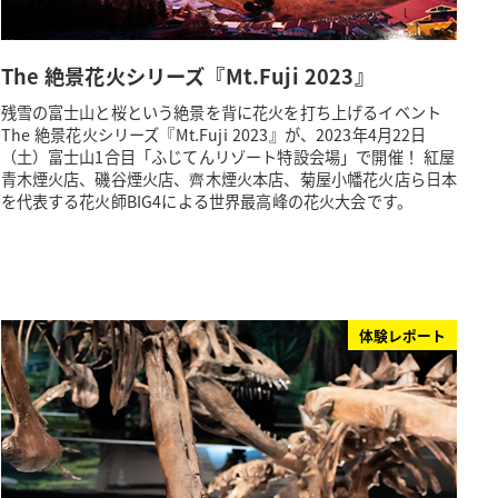
The 絶景花火シリーズ『Mt.Fuji 2023』
残雪の富士山と桜という絶景を背に花火を打ち上げるイベント
The 絶景花火シリーズ『Mt.Fuji 2023』が、2023年4月22日
（土）富士山1合目「ふじてんリゾート特設会場」で開催！ 紅屋
青木煙火店、磯谷煙火店、齊木煙火本店、菊屋小幡花火店ら日本
を代表する花火師BIG4による世界最高峰の花火大会です。
体験レポート