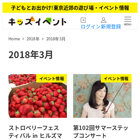
メ
子どもとお出かけ!東京近郊の遊び場・イベント情報
イ
ン
ログイン
新規登録
MENU
コ
ン
Home
2018年
2018年3月
テ
ン
2018年3月
ツ
へ
移
動
イベント情報
イベント情報
ストロベリーフェス
第102回サマーステッ
ティバル in ヒルズマ
プコンサート