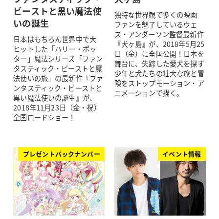
ビーストと黒い魔法使
独特な世界観で多くの映画
いの誕生
ファンを魅了しているウェ
ス・アンダーソン監督最新作
日本はもちろん世界中で大
『犬ヶ島』が、2018年5月25
ヒットした「ハリー・ポッ
日（金）に全国公開！日本を
ター」魔法シリーズ「ファン
舞台に、失踪した愛犬を探す
タスティック・ビーストと魔
少年と犬たちの壮大な旅と冒
法使いの旅」の最新作『ファ
険をストップモーション・ア
ンタスティック・ビーストと
ニメーションで描く。
黒い魔法使いの誕生』が、
2018年11月23日（金・祝）
全国ロードショー！
プレゼントバックナンバー
イベント情報