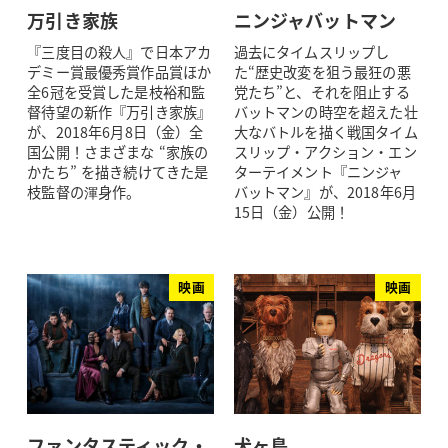
万引き家族
ニンジャバットマン
『三度目の殺人』で日本アカ
過去にタイムスリップし
デミー賞最優秀賞作品賞ほか
た“歴史改変を狙う最狂の悪
全6冠を受賞した是枝裕和監
党たち”と、それを阻止する
督待望の新作『万引き家族』
バットマンの時空を超えた壮
が、2018年6月8日（金）全
大なバトルを描く戦国タイム
国公開！さまざまな “家族の
スリップ・アクション・エン
かたち” を描き続けてきた是
ターテイメント『ニンジャ
枝監督の渾身作。
バットマン』が、2018年6月
15日（金）公開！
映画
映画
ファンタスティック・
犬ヶ島