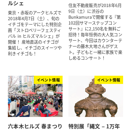
ルシェ
住友不動産販売が2018年6月
9日（土）に渋谷の
東京・赤坂のアークヒルズで
Bunkamuraで開催する『第
2018年4月7日（土）、旬の
102回サマーステップコン
イチゴをテーマにした特別企
サート』に2,150名を無料ご
画「ストロベリーフェスティ
招待！毎年恒例の大人気コン
バル in ヒルズマルシェ」が
サート、今回はカウンターテ
開催！ 産地直送のイチゴが
ナーの藤木大地さんがゲス
集結し、イチゴのスイーツや
ト。子どもと一緒に家族で楽
利きイチゴも！
しめるコンサート！
イベント情報
イベント情報
六本木ヒルズ 春まつり
特別展「縄文 – 1万年