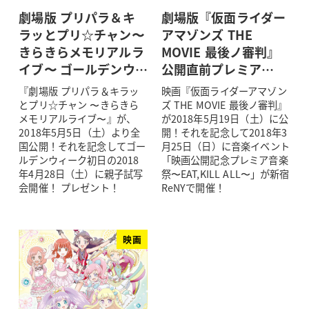
劇場版 プリパラ＆キ
劇場版『仮面ライダー
ラッとプリ☆チャン〜
アマゾンズ THE
きらきらメモリアルラ
MOVIE 最後ノ審判』
イブ〜 ゴールデンウ…
公開直前プレミア…
『劇場版 プリパラ＆キラッ
映画『仮面ライダーアマゾン
とプリ☆チャン 〜きらきら
ズ THE MOVIE 最後ノ審判』
メモリアルライブ〜』が、
が2018年5月19日（土）に公
2018年5月5日（土）より全
開！それを記念して2018年3
国公開！それを記念してゴー
月25日（日）に音楽イベント
ルデンウィーク初日の2018
「映画公開記念プレミア音楽
年4月28日（土）に親子試写
祭〜EAT,KILL ALL〜」が新宿
会開催！ プレゼント！
ReNYで開催！
映画