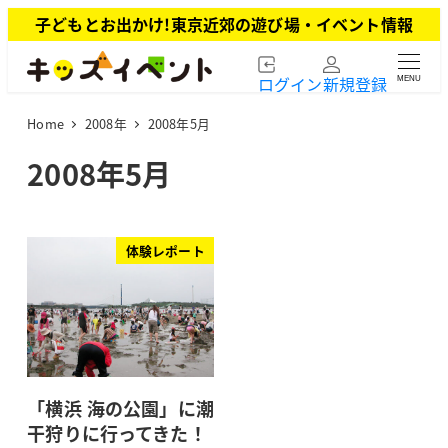
メ
子どもとお出かけ!東京近郊の遊び場・イベント情報
イ
ン
ログイン
新規登録
MENU
コ
ン
Home
2008年
2008年5月
テ
ン
2008年5月
ツ
へ
移
動
体験レポート
「横浜 海の公園」に潮
干狩りに行ってきた！