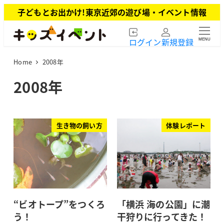
メ
子どもとお出かけ!東京近郊の遊び場・イベント情報
イ
ン
ログイン
新規登録
MENU
コ
ン
Home
2008年
テ
ン
2008年
ツ
へ
移
動
生き物の飼い方
体験レポート
“ビオトープ”をつくろ
「横浜 海の公園」に潮
う！
干狩りに行ってきた！