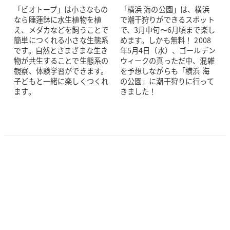
「ビオトープ」は小さなもの
「横浜 海の公園」は、横浜
なら睡蓮鉢に水生植物を植
で潮干狩りができるスポット
え、メダカなどを飼うことで
で、3月中旬〜6月頃まで楽し
簡単につくれる小さな生態系
めます。しかも無料！ 2008
です。自然とさまざまな生き
年5月4日（水）、ゴールデン
物が共生することで生態系の
ウィークの真っただ中、混雑
観察、体験学習ができます。
を予想しながらも「横浜 海
子どもと一緒に楽しくつくれ
の公園」に潮干狩りに行って
ます。
きました！