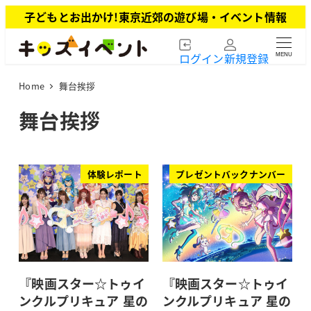
メ
子どもとお出かけ!東京近郊の遊び場・イベント情報
イ
ン
ログイン
新規登録
MENU
コ
ン
Home
舞台挨拶
テ
ン
舞台挨拶
ツ
へ
移
動
体験レポート
プレゼントバックナンバー
『映画スター☆トゥイ
『映画スター☆トゥイ
ンクルプリキュア 星の
ンクルプリキュア 星の