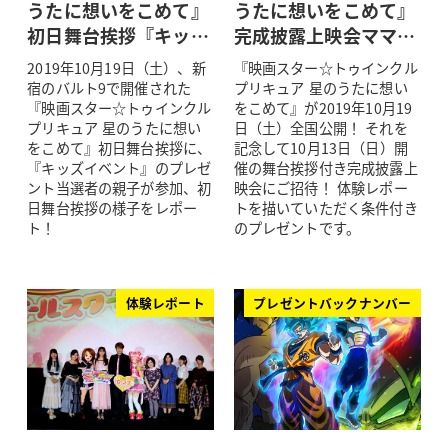
うたに想いをこめて』
うたに想いをこめて』
初日舞台挨拶『キッ…
完成披露上映会ママ…
2019年10月19日（土）、新
『映画スター☆トゥインクル
宿のバルト9で開催された
プリキュア 星のうたに想い
『映画スター☆トゥインクル
をこめて』が2019年10月19
プリキュア 星のうたに想い
日（土）全国公開！ それを
をこめて』初日舞台挨拶に、
記念して10月13日（日）開
『キッズイベント』のプレゼ
催の舞台挨拶付き完成披露上
ント当選者の親子が参加、初
映会にご招待！ 体験レポー
日舞台挨拶の様子をレポー
トを描いていただく条件付き
ト！
のプレゼントです。
体験レポート
プレゼントバックナンバー