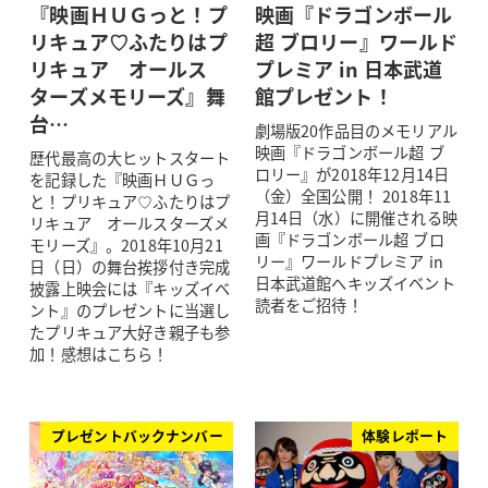
『映画ＨＵＧっと！プ
映画『ドラゴンボール
リキュア♡ふたりはプ
超 ブロリー』ワールド
リキュア オールス
プレミア in 日本武道
ターズメモリーズ』舞
館プレゼント！
台…
劇場版20作品目のメモリアル
映画『ドラゴンボール超 ブ
歴代最高の大ヒットスタート
ロリー』が2018年12月14日
を記録した『映画ＨＵＧっ
（金）全国公開！ 2018年11
と！プリキュア♡ふたりはプ
月14日（水）に開催される映
リキュア オールスターズメ
画『ドラゴンボール超 ブロ
モリーズ』。2018年10月21
リー』ワールドプレミア in
日（日）の舞台挨拶付き完成
日本武道館へキッズイベント
披露上映会には『キッズイベ
読者をご招待！
ント』のプレゼントに当選し
たプリキュア大好き親子も参
加！感想はこちら！
プレゼントバックナンバー
体験レポート