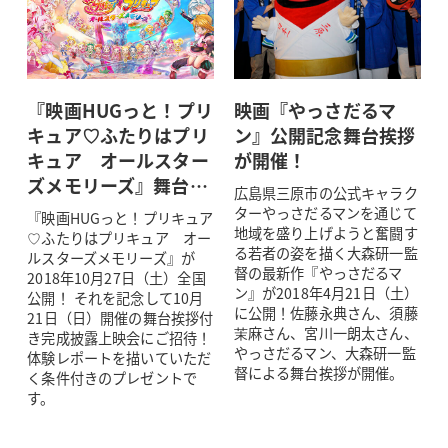
『映画HUGっと！プリ
映画『やっさだるマ
キュア♡ふたりはプリ
ン』公開記念舞台挨拶
キュア オールスター
が開催！
ズメモリーズ』舞台…
広島県三原市の公式キャラク
ターやっさだるマンを通じて
『映画HUGっと！プリキュア
地域を盛り上げようと奮闘す
♡ふたりはプリキュア オー
る若者の姿を描く大森研一監
ルスターズメモリーズ』が
督の最新作『やっさだるマ
2018年10月27日（土）全国
ン』が2018年4月21日（土）
公開！ それを記念して10月
に公開！佐藤永典さん、須藤
21日（日）開催の舞台挨拶付
茉麻さん、宮川一朗太さん、
き完成披露上映会にご招待！
やっさだるマン、大森研一監
体験レポートを描いていただ
督による舞台挨拶が開催。
く条件付きのプレゼントで
す。