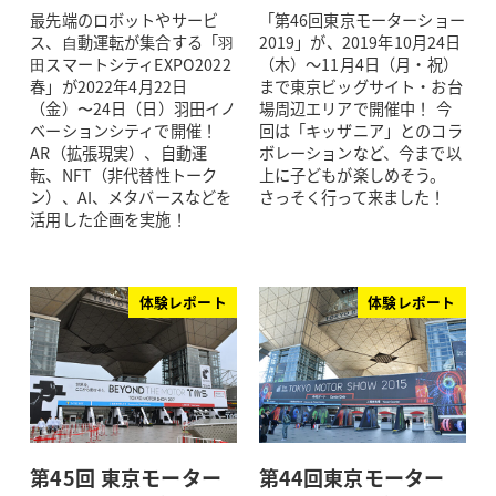
最先端のロボットやサービ
「第46回東京モーターショー
ス、⾃動運転が集合する「⽻
2019」が、2019年10月24日
⽥スマートシティEXPO2022
（木）～11月4日（月・祝）
春」が2022年4月22日
まで東京ビッグサイト・お台
（金）〜24日（日）羽田イノ
場周辺エリアで開催中！ 今
ベーションシティで開催！
回は「キッザニア」とのコラ
AR（拡張現実）、自動運
ボレーションなど、今まで以
転、NFT（非代替性トーク
上に子どもが楽しめそう。
ン）、AI、メタバースなどを
さっそく行って来ました！
活用した企画を実施！
体験レポート
体験レポート
第45回 東京モーター
第44回東京モーター