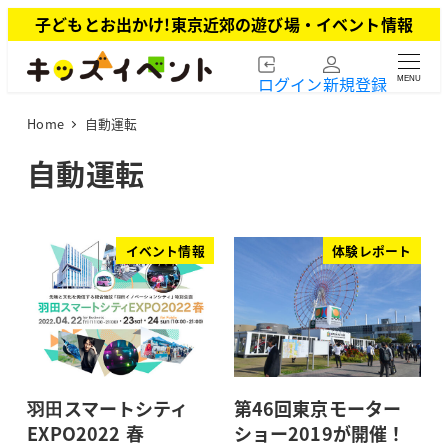
メ
子どもとお出かけ!東京近郊の遊び場・イベント情報
イ
ン
ログイン
新規登録
MENU
コ
ン
Home
自動運転
テ
ン
自動運転
ツ
へ
移
動
イベント情報
体験レポート
⽻⽥スマートシティ
第46回東京モーター
EXPO2022 春
ショー2019が開催！